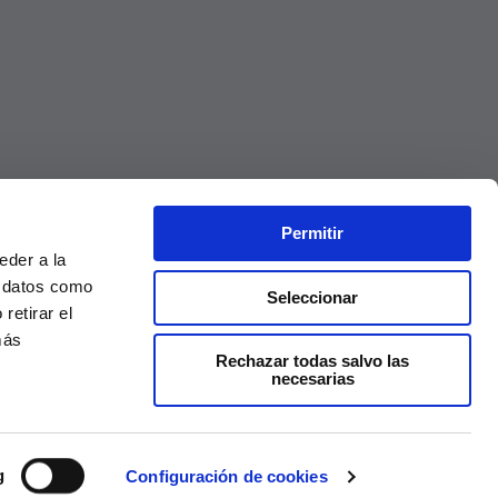
Permitir
eder a la
r datos como
Seleccionar
retirar el
más
Rechazar todas salvo las
necesarias
Precios válidos solo en la web, no en tienda
g
Configuración de cookies