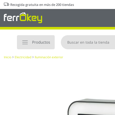
Ir
Recogida gratuita en más de 200 tiendas
al
contenido
Productos
Inicio
Electricidad
Iluminación exterior
Saltar
al
final
de
la
galería
de
imágenes