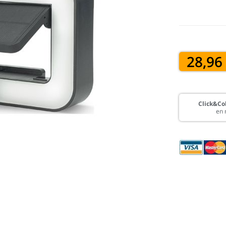
28,96
Click&Col
en 