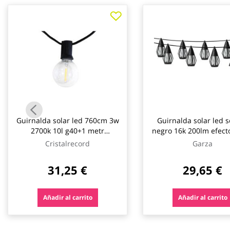
galería
de
imágenes
Guirnalda solar led 760cm 3w
Guirnalda solar led 
2700k 10l g40+1 metr
negro 16k 200lm efect
guirnalda solar led 760cm 3w
garza
Cristalrecord
Garza
2700k 10 bombillas i
cristalrecord
31,25 €
29,65 €
Añadir al carrito
Añadir al carrito