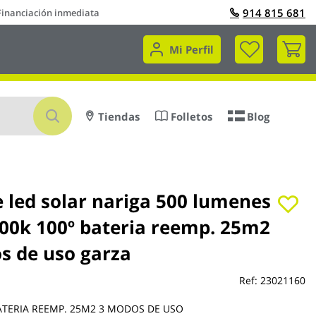
914 815 681
Financiación inmediata
Mi 
Mi Perfil
Buscar
Tiendas
Folletos
Blog
e led solar nariga 500 lumenes
000k 100º bateria reemp. 25m2
s de uso garza
Ref:
23021160
BATERIA REEMP. 25M2 3 MODOS DE USO