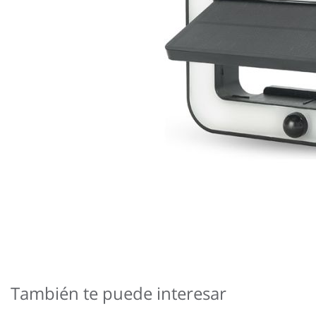
Saltar
al
comienzo
También te puede interesar
de
la