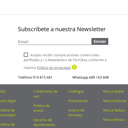
Subscríbete a nuestra Newsletter
Inscríbase
Enviar
a
nuestro
boletín
Acepto recibir comunicaciones comerciales
de
perfiladas y / o Newsletters de FerrOkey conforme a
noticias:
nuestra
Política de privacidad
Teléfono
914 815 681
Whatsapp
689 163 848
FAQ
Condiciones de
Catálogos
Marca Kylate
uso
Aviso legal
Financiación
Marca Kolorea
Política de
Política de
Acerca de
Marca Natuur
envíos
privacidad
Ferrokey
Marca Wesco
Derecho de
Política de
desistimiento