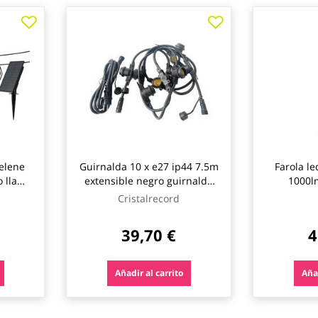
selene
Guirnalda 10 x e27 ip44 7.5m
Farola l
o llama
extensible negro guirnalda
1000l
10x e27 ip44 7.5m extensible
Cristalrecord
negro cristalrecord
39,70 €
4
Añadir al carrito
Añad