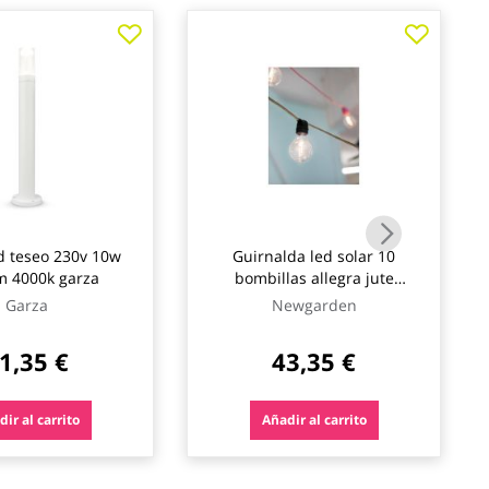
ed teseo 230v 10w
Guirnalda led solar 10
m 4000k garza
bombillas allegra jute
newgarden
Garza
Newgarden
1,35 €
43,35 €
ir al carrito
Añadir al carrito