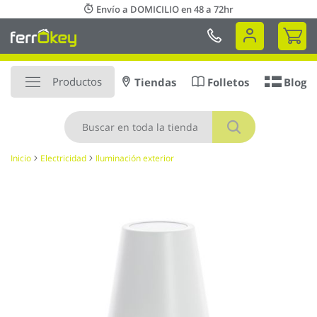
Ir
Envío a DOMICILIO en 48 a 72hr
al
Mi 
contenido
Productos
Tiendas
Folletos
Blog
Buscar
Inicio
Electricidad
Iluminación exterior
Saltar
al
final
de
la
galería
de
imágenes