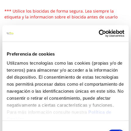
*** Utilice los biocidas de forma segura. Lea siempre la
etiqueta y la informacion sobre el biocida antes de usarlo
Ver más
30,00 €
Preferencia de cookies
Utilizamos tecnologías como las cookies (propias y/o de
Añadir al carrito
terceros) para almacenar y/o acceder a la información
del dispositivo. El consentimiento de estas tecnologías
nos permitirá procesar datos como el comportamiento de
navegación o las identificaciones únicas en este sitio. No
Click&Collect - Recogida gratis
Envío a domicilio:
consentir o retirar el consentimiento, puede afectar
en nuestras tiendas
5 días hábiles
negativamente a ciertas características y funciones.
Para más información consulte nuestra
Política de
Cookies
.
+ INFO
Selección