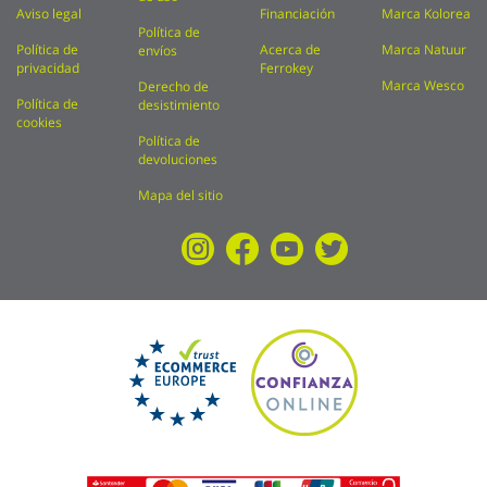
Aviso legal
Financiación
Marca Kolorea
Política de
Política de
Acerca de
Marca Natuur
envíos
privacidad
Ferrokey
Marca Wesco
Derecho de
Política de
desistimiento
cookies
Política de
devoluciones
Mapa del sitio