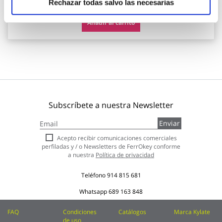
Rechazar todas salvo las necesarias
Añadir al carrito
Subscríbete a nuestra Newsletter
Inscríbase
Enviar
a
nuestro
Acepto recibir comunicaciones comerciales
boletín
perfiladas y / o Newsletters de FerrOkey conforme
de
a nuestra
Política de privacidad
noticias:
Teléfono
914 815 681
Whatsapp
689 163 848
FAQ
Condiciones
Catálogos
Marca Kylate
de uso