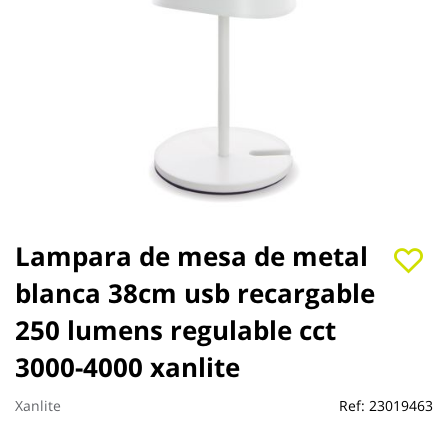
Saltar
Lampara de mesa de metal
al
blanca 38cm usb recargable
comienzo
de
250 lumens regulable cct
la
galería
3000-4000 xanlite
de
imágenes
Xanlite
Ref:
23019463