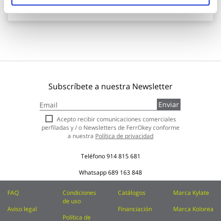
Añadir al carrito
Subscríbete a nuestra Newsletter
Inscríbase
Enviar
a
nuestro
Acepto recibir comunicaciones comerciales
boletín
perfiladas y / o Newsletters de FerrOkey conforme
de
a nuestra
Política de privacidad
noticias:
Teléfono
914 815 681
Whatsapp
689 163 848
FAQ
Condiciones
Catálogos
Marca Kylate
de uso
Aviso legal
Financiación
Marca Kolorea
Política de