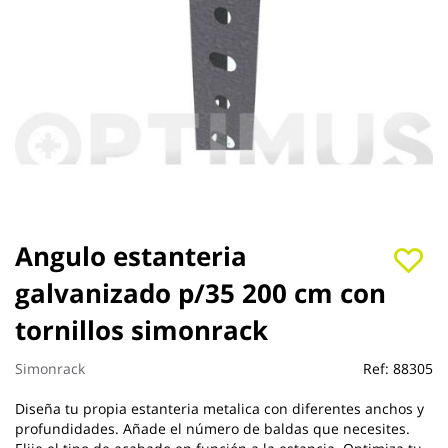
Saltar
Angulo estanteria
al
galvanizado p/35 200 cm con
comienzo
de
tornillos simonrack
la
galería
de
Simonrack
Ref:
88305
imágenes
Diseña tu propia estanteria metalica con diferentes anchos y
profundidades. Añade el número de baldas que necesites.