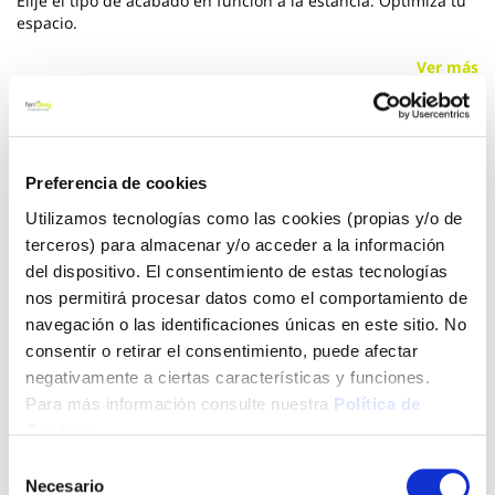
Elije el tipo de acabado en función a la estancia. Optimiza tu
espacio.
Ver más
5,42 €
Preferencia de cookies
Añadir al carrito
Utilizamos tecnologías como las cookies (propias y/o de
terceros) para almacenar y/o acceder a la información
del dispositivo. El consentimiento de estas tecnologías
nos permitirá procesar datos como el comportamiento de
Click&Collect - Recogida gratis
Envío a domicilio:
navegación o las identificaciones únicas en este sitio. No
en nuestras tiendas
5 días hábiles
consentir o retirar el consentimiento, puede afectar
negativamente a ciertas características y funciones.
Para más información consulte nuestra
Política de
+ INFO
Cookies
.
Selección
Necesario
de