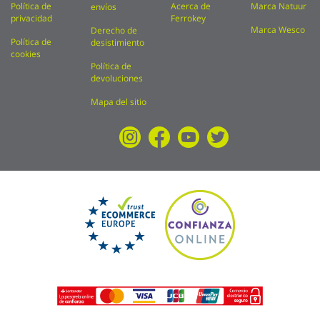
Política de
Acerca de
Marca Natuur
envíos
privacidad
Ferrokey
Marca Wesco
Derecho de
Política de
desistimiento
cookies
Política de
devoluciones
Mapa del sitio