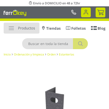
Ir
Envío a DOMICILIO en 48 a 72hr
al
Mi 
contenido
Productos
Tiendas
Folletos
Blog
Buscar
Inicio
Ordenación y limpieza
Orden
Estanterías
Saltar
al
final
de
la
galería
de
imágenes