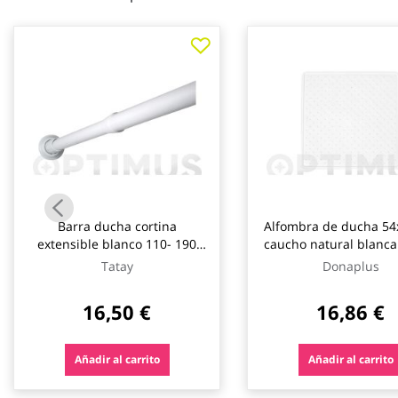
galería
de
imágenes
Barra ducha cortina
Alfombra de ducha 54
extensible blanco 110- 190
caucho natural blanca
cm tatay
Tatay
Donaplus
16,50 €
16,86 €
Añadir al carrito
Añadir al carrito