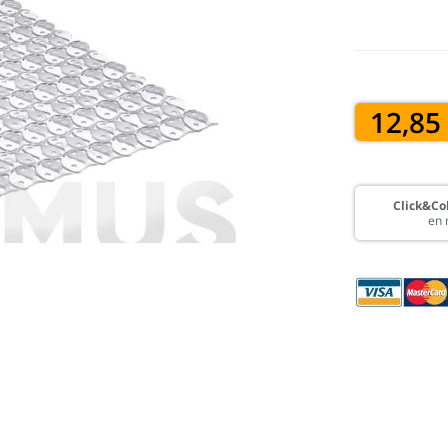
12,85
Click&Col
en 