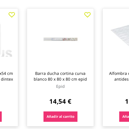
x54 cm
Barra ducha cortina curva
Alfombra 
 dintex
blanco 80 x 80 x 80 cm epid
antides
ventosas 
Epid
14,54 €
1
Añadir al carrito
Añad