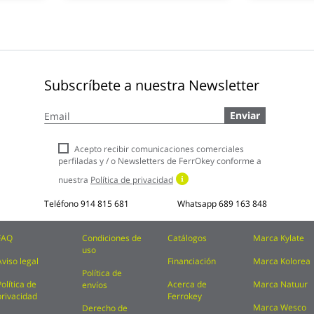
Subscríbete a nuestra Newsletter
Inscríbase
Enviar
a
nuestro
boletín
Acepto recibir comunicaciones comerciales
de
perfiladas y / o Newsletters de FerrOkey conforme a
noticias:
nuestra
Política de privacidad
Teléfono
914 815 681
Whatsapp
689 163 848
FAQ
Condiciones de
Catálogos
Marca Kylate
uso
Aviso legal
Financiación
Marca Kolorea
Política de
Política de
Acerca de
Marca Natuur
envíos
privacidad
Ferrokey
Marca Wesco
Derecho de