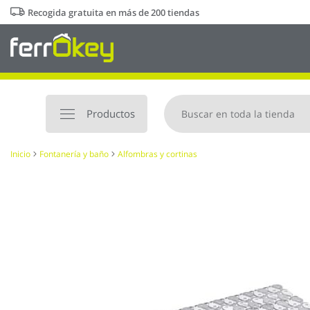
Ir
Recogida gratuita en más de 200 tiendas
al
contenido
Productos
Inicio
Fontanería y baño
Alfombras y cortinas
Saltar
al
final
de
la
galería
de
imágenes