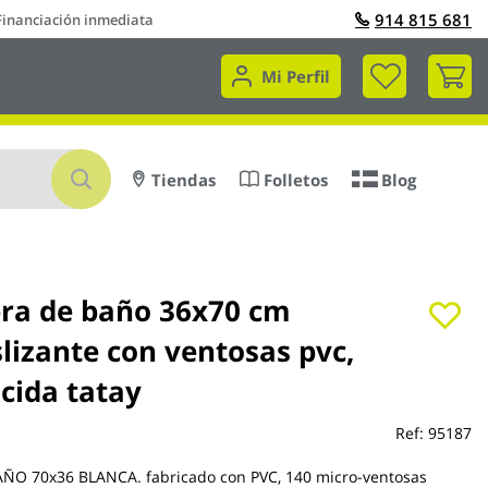
914 815 681
Financiación inmediata
Mi 
Mi Perfil
Buscar
Tiendas
Folletos
Blog
ra de baño 36x70 cm
lizante con ventosas pvc,
cida tatay
Ref:
95187
O 70x36 BLANCA. fabricado con PVC, 140 micro-ventosas