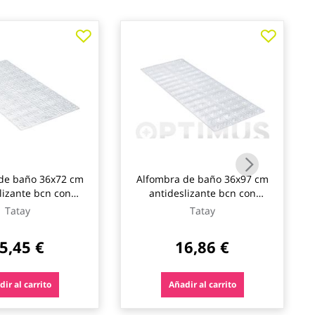
de baño 36x72 cm
Alfombra de baño 36x97 cm
lizante bcn con
antideslizante bcn con
translucida tatay
ventosas translucida tatay
Tatay
Tatay
5,45 €
16,86 €
ir al carrito
Añadir al carrito