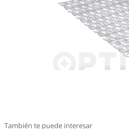
Saltar
al
comienzo
de
También te puede interesar
la