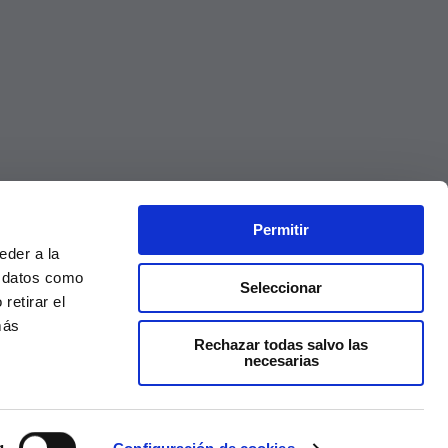
Permitir
eder a la
r datos como
Seleccionar
retirar el
más
Rechazar todas salvo las
necesarias
Precios válidos solo en la web, no en tienda
g