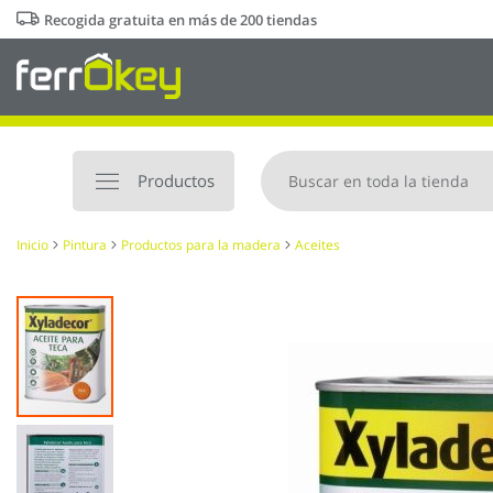
Ir
Recogida gratuita en más de 200 tiendas
al
contenido
Productos
Inicio
Pintura
Productos para la madera
Aceites
Saltar
al
final
de
la
galería
de
imágenes