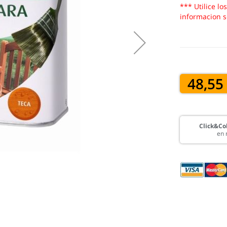
*** Utilice lo
informacion s
48,55
Click&Col
en 