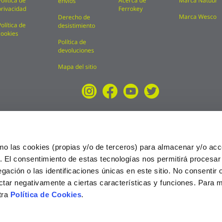
Política de
Acerca de
Marca Natuur
envíos
privacidad
Ferrokey
Marca Wesco
Derecho de
Política de
desistimiento
cookies
Política de
devoluciones
Mapa del sitio
mo las cookies (propias y/o de terceros) para almacenar y/o acc
o. El consentimiento de estas tecnologías nos permitirá procesa
ción o las identificaciones únicas en este sitio. No consentir o 
ctar negativamente a ciertas características y funciones. Para 
tra
Política de Cookies
.