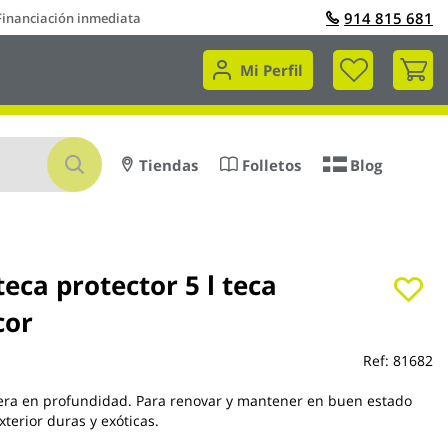
914 815 681
Financiación inmediata
Mi 
Mi Perfil
Buscar
Tiendas
Folletos
Blog
teca protector 5 l teca
cor
Ref:
81682
era en profundidad. Para renovar y mantener en buen estado
terior duras y exóticas.