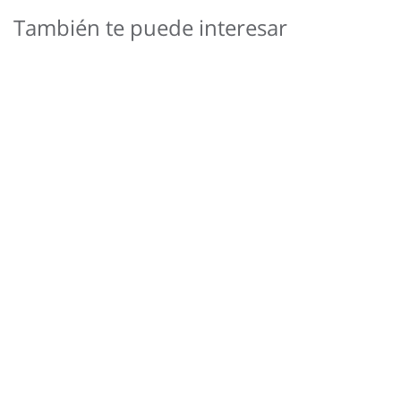
galería
También te puede interesar
de
imágenes