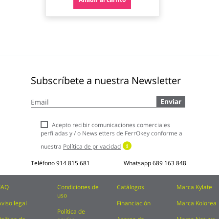
Subscríbete a nuestra Newsletter
Inscríbase
Enviar
a
nuestro
boletín
Acepto recibir comunicaciones comerciales
de
perfiladas y / o Newsletters de FerrOkey conforme a
noticias:
nuestra
Política de privacidad
Teléfono
914 815 681
Whatsapp
689 163 848
FAQ
Condiciones de
Catálogos
Marca Kylate
uso
Aviso legal
Financiación
Marca Kolorea
Política de