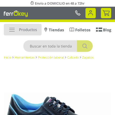
Ir
Envío a DOMICILIO en 48 a 72hr
al
Mi 
contenido
Productos
Tiendas
Folletos
Blog
Buscar
Inicio
Herramientas
Protección laboral
Calzado
Zapatos
Saltar
al
final
de
la
galería
de
imágenes