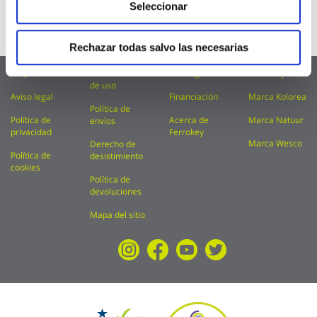
Seleccionar
Teléfono
914 815 681
Whatsapp
689 163 848
Rechazar todas salvo las necesarias
FAQ
Condiciones
Catálogos
Marca Kylate
de uso
Aviso legal
Financiación
Marca Kolorea
Política de
Política de
Acerca de
Marca Natuur
envíos
privacidad
Ferrokey
Marca Wesco
Derecho de
Política de
desistimiento
cookies
Política de
devoluciones
Mapa del sitio