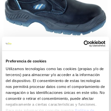
Saltar
Preferencia de cookies
Zapato seguridad s2 suela
al
Utilizamos tecnologías como las cookies (propias y/o de
pu/tpu puntera plastica piel
comienzo
terceros) para almacenar y/o acceder a la información
de
flor vacuno diamante pl
la
del dispositivo. El consentimiento de estas tecnologías
galería
nos permitirá procesar datos como el comportamiento de
panter
de
navegación o las identificaciones únicas en este sitio. No
imágenes
consentir o retirar el consentimiento, puede afectar
Panter
Ref:
CF-58048
negativamente a ciertas características y funciones.
Zapato Piel flor vacuno 1ª calidad 2.2 mm espesor,
Para más información consulte nuestra
Política de