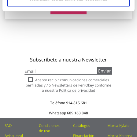
Añadir al carrito
Subscríbete a nuestra Newsletter
Inscríbase
Enviar
a
nuestro
Acepto recibir comunicaciones comerciales
boletín
perfiladas y / o Newsletters de FerrOkey conforme
de
a nuestra
Política de privacidad
noticias:
Teléfono
914 815 681
Whatsapp
689 163 848
FAQ
Condiciones
Catálogos
Marca Kylate
de uso
Aviso legal
Financiación
Marca Kolorea