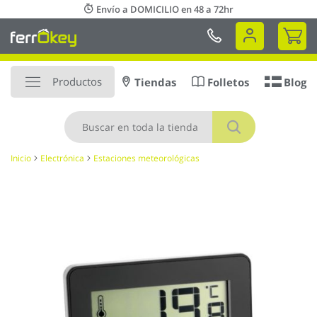
Ir
Envío a DOMICILIO en 48 a 72hr
al
Mi 
contenido
Productos
Tiendas
Folletos
Blog
Buscar
Inicio
Electrónica
Estaciones meteorológicas
Saltar
al
final
de
la
galería
de
imágenes