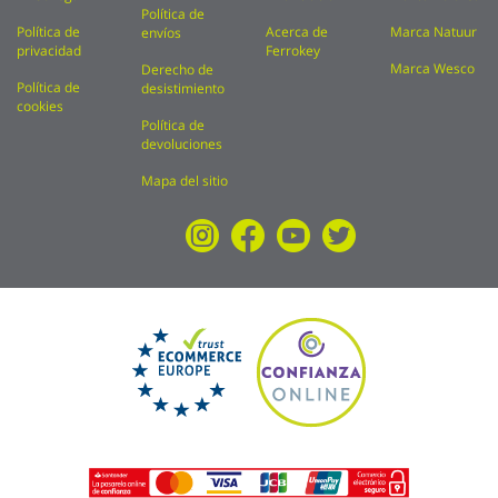
Política de
Política de
Acerca de
Marca Natuur
envíos
privacidad
Ferrokey
Marca Wesco
Derecho de
Política de
desistimiento
cookies
Política de
devoluciones
Mapa del sitio