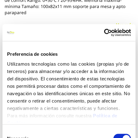
de confort Rango: 0+50ºC / 20-95%HR. Memoria máxima-
mínima Tamaño: 100x82x11 mm soporte para mesa y apto
parapared
Ver más
12,64 €
Preferencia de cookies
Utilizamos tecnologías como las cookies (propias y/o de
Añadir al carrito
terceros) para almacenar y/o acceder a la información
del dispositivo. El consentimiento de estas tecnologías
nos permitirá procesar datos como el comportamiento de
navegación o las identificaciones únicas en este sitio. No
Click&Collect - Recogida gratis
Envío a domicilio:
en nuestras tiendas
5 días hábiles
consentir o retirar el consentimiento, puede afectar
negativamente a ciertas características y funciones.
Para más información consulte nuestra
Política de
+ INFO
Cookies
.
Selección