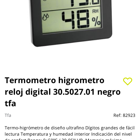
Saltar
Termometro higrometro
al
reloj digital 30.5027.01 negro
comienzo
de
tfa
la
galería
de
Tfa
Ref:
82923
imágenes
Termo-higrómetro de diseño ultrafino Dígitos grandes de fácil
lectura Temperatura y humedad interior Indicación del nivel