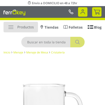
Ir
Envío a DOMICILIO en 48 a 72hr
al
Mi 
contenido
Productos
Tiendas
Folletos
Blog
Buscar
Inicio
Menaje
Menaje de Mesa
Cristalería
Saltar
al
final
de
la
galería
de
imágenes