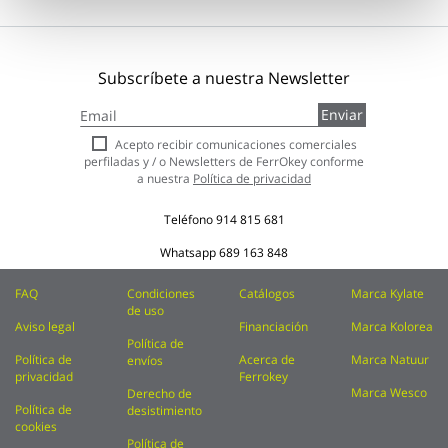
Subscríbete a nuestra Newsletter
Inscríbase
Enviar
a
nuestro
Acepto recibir comunicaciones comerciales
boletín
perfiladas y / o Newsletters de FerrOkey conforme
de
a nuestra
Política de privacidad
noticias:
Teléfono
914 815 681
Whatsapp
689 163 848
FAQ
Condiciones
Catálogos
Marca Kylate
de uso
Aviso legal
Financiación
Marca Kolorea
Política de
Política de
Acerca de
Marca Natuur
envíos
privacidad
Ferrokey
Marca Wesco
Derecho de
Política de
desistimiento
cookies
Política de