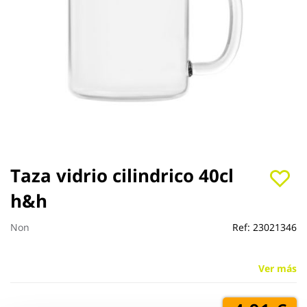
Saltar
Taza vidrio cilindrico 40cl
al
h&h
comienzo
de
la
Non
Ref:
23021346
galería
de
imágenes
Ver más