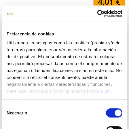
4,01 €
Añadir al carrito
Preferencia de cookies
Utilizamos tecnologías como las cookies (propias y/o de
terceros) para almacenar y/o acceder a la información
Click&Collect - Recogida gratis
Envío a domicilio:
en nuestras tiendas
5 días hábiles
del dispositivo. El consentimiento de estas tecnologías
nos permitirá procesar datos como el comportamiento de
navegación o las identificaciones únicas en este sitio. No
+ INFO
consentir o retirar el consentimiento, puede afectar
negativamente a ciertas características y funciones.
Para más información consulte nuestra
Política de
LOCALIZA TU TIENDA MÁS CERCANA
Cookies
.
Selección
Necesario
de
También te puede interesar
consentimiento