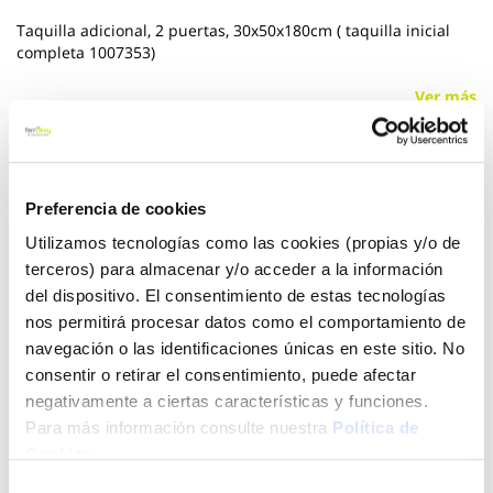
Taquilla adicional, 2 puertas, 30x50x180cm ( taquilla inicial
completa 1007353)
Ver más
115,00 €
Preferencia de cookies
Añadir al carrito
Utilizamos tecnologías como las cookies (propias y/o de
terceros) para almacenar y/o acceder a la información
del dispositivo. El consentimiento de estas tecnologías
nos permitirá procesar datos como el comportamiento de
navegación o las identificaciones únicas en este sitio. No
Click&Collect - Recogida gratis
Envío a domicilio:
en nuestras tiendas
5 días hábiles
consentir o retirar el consentimiento, puede afectar
negativamente a ciertas características y funciones.
Para más información consulte nuestra
Política de
+ INFO
Cookies
.
Selección