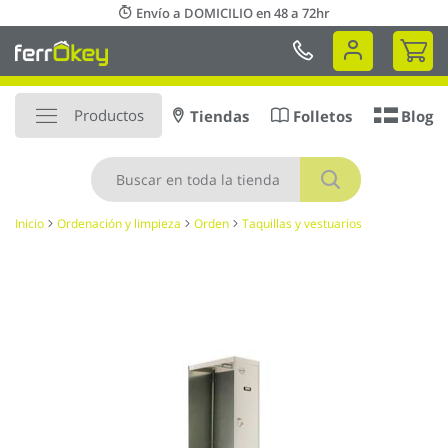
Ir
Envío a DOMICILIO en 48 a 72hr
al
Mi 
contenido
Productos
Tiendas
Folletos
Blog
Buscar
Inicio
Ordenación y limpieza
Orden
Taquillas y vestuarios
Saltar
al
final
de
la
galería
de
imágenes