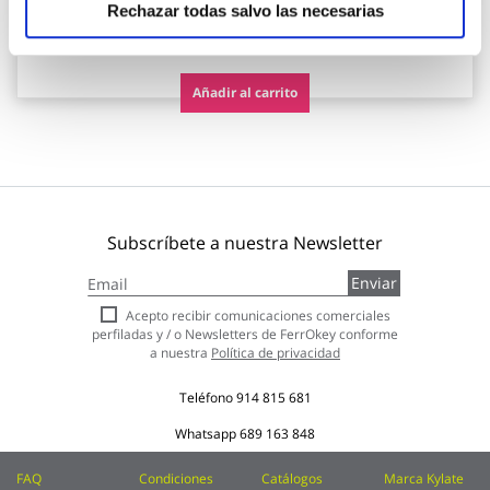
Rechazar todas salvo las necesarias
169,94 €
Añadir al carrito
Subscríbete a nuestra Newsletter
Inscríbase
Enviar
a
nuestro
Acepto recibir comunicaciones comerciales
boletín
perfiladas y / o Newsletters de FerrOkey conforme
de
a nuestra
Política de privacidad
noticias:
Teléfono
914 815 681
Whatsapp
689 163 848
FAQ
Condiciones
Catálogos
Marca Kylate