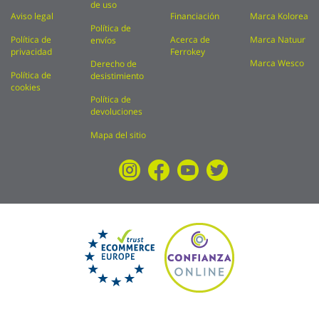
de uso
Aviso legal
Financiación
Marca Kolorea
Política de
Política de
Acerca de
Marca Natuur
envíos
privacidad
Ferrokey
Marca Wesco
Derecho de
Política de
desistimiento
cookies
Política de
devoluciones
Mapa del sitio