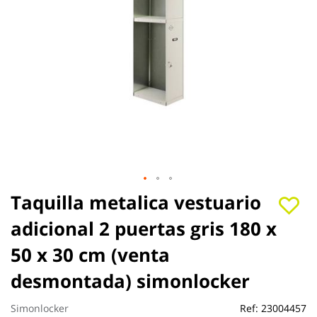
Saltar
Taquilla metalica vestuario
al
adicional 2 puertas gris 180 x
comienzo
de
50 x 30 cm (venta
la
galería
desmontada) simonlocker
de
imágenes
Simonlocker
Ref:
23004457