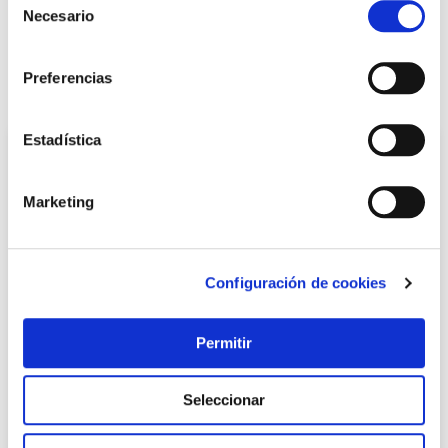
Necesario
de
LOCALIZA TU TIENDA MÁS CERCANA
consentimiento
Preferencias
También te puede interesar
Estadística
Marketing
Configuración de cookies
Permitir
TOP VENTAS
Armario resina escobero base 4 estantes wave 181,8 x 70
Seleccionar
x 43,8 cm gris terry
Terry