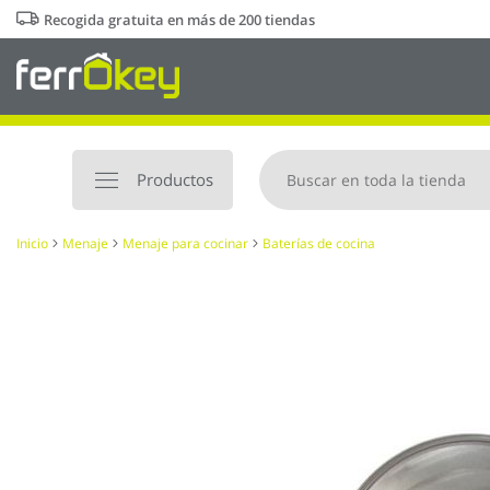
Ir
Recogida gratuita en más de 200 tiendas
al
contenido
Productos
Inicio
Menaje
Menaje para cocinar
Baterías de cocina
Saltar
al
final
de
la
galería
de
imágenes