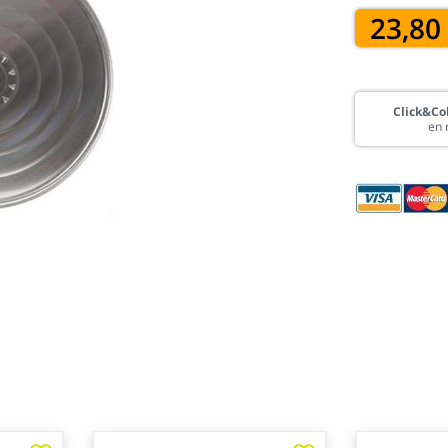
23,80
Click&Col
en 