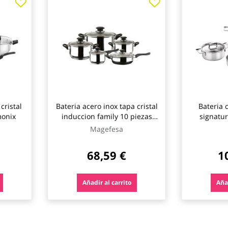
cristal
Bateria acero inox tapa cristal
Bateria 
monix
induccion family 10 piezas
signatur
magefesa
Magefesa
68,59 €
1
Añadir al carrito
Añad