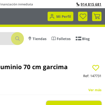
914 815 681
Financiación inmediata
Mi 
Mi Perfil
Buscar
Tiendas
Folletos
Blog
luminio 70 cm garcima
Ref:
147731
Ver más