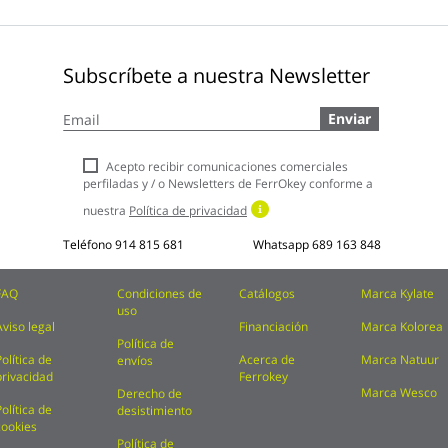
Subscríbete a nuestra Newsletter
Inscríbase
Enviar
a
nuestro
boletín
Acepto recibir comunicaciones comerciales
de
perfiladas y / o Newsletters de FerrOkey conforme a
noticias:
nuestra
Política de privacidad
Teléfono
914 815 681
Whatsapp
689 163 848
FAQ
Condiciones de
Catálogos
Marca Kylate
uso
Aviso legal
Financiación
Marca Kolorea
Política de
Política de
Acerca de
Marca Natuur
envíos
privacidad
Ferrokey
Marca Wesco
Derecho de
Política de
desistimiento
cookies
Política de