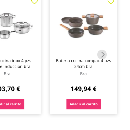
cocina inox 4 pzs
Bateria cocina compac 4 pzs
e induccion bra
24cm bra
Bra
Bra
03,70 €
149,94 €
ir al carrito
Añadir al carrito