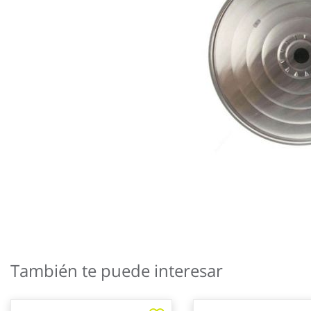
Saltar
al
También te puede interesar
comienzo
de
la