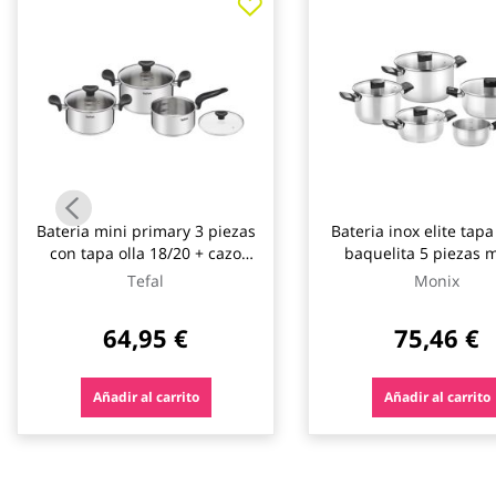
galería
de
imágenes
Bateria mini primary 3 piezas
Bateria inox elite tapa 
con tapa olla 18/20 + cazo
baquelita 5 piezas 
16cm tefal
Tefal
Monix
64,95 €
75,46 €
Añadir al carrito
Añadir al carrito