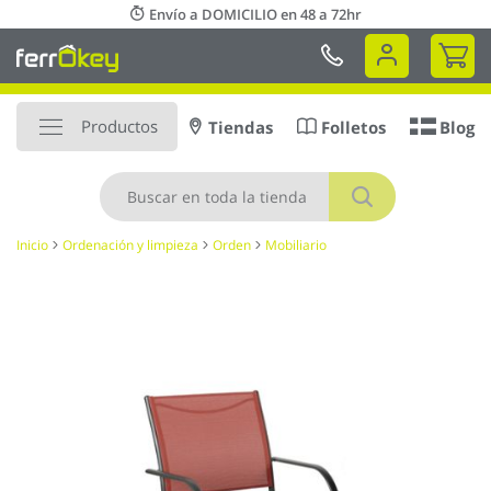
Ir
Envío a DOMICILIO en 48 a 72hr
al
Mi 
contenido
Productos
Tiendas
Folletos
Blog
Buscar
Inicio
Ordenación y limpieza
Orden
Mobiliario
Saltar
al
final
de
la
galería
de
imágenes