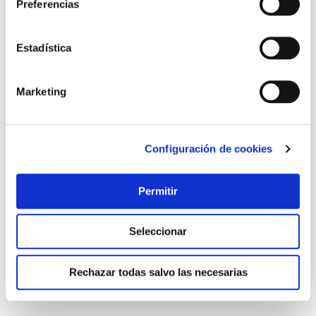
Preferencias
Estadística
Marketing
Configuración de cookies
PRECIO ESPECIAL
Pie parasol resina rellenable c/ruedas ø 33-50 mm
antracita import
Permitir
Import
- 18 %
36,51 €
Seleccionar
29,95 €
Rechazar todas salvo las necesarias
Añadir al carrito