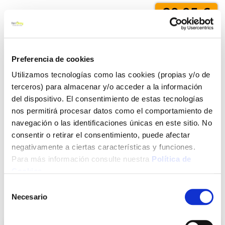
29,95 €
Añadir al carrito
Preferencia de cookies
Utilizamos tecnologías como las cookies (propias y/o de
terceros) para almacenar y/o acceder a la información
Click&Collect - Recogida gratis
Envío a domicilio:
del dispositivo. El consentimiento de estas tecnologías
en nuestras tiendas
5 días hábiles
nos permitirá procesar datos como el comportamiento de
navegación o las identificaciones únicas en este sitio. No
consentir o retirar el consentimiento, puede afectar
+ INFO
negativamente a ciertas características y funciones.
Para más información consulte nuestra
Política de
Cookies
.
LOCALIZA TU TIENDA MÁS CERCANA
Selección
Necesario
de
También te puede interesar
consentimiento