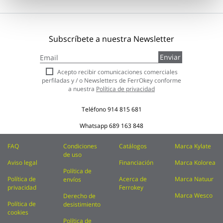
Subscríbete a nuestra Newsletter
Inscríbase
Enviar
a
nuestro
Acepto recibir comunicaciones comerciales
boletín
perfiladas y / o Newsletters de FerrOkey conforme
de
a nuestra
Política de privacidad
noticias:
Teléfono
914 815 681
Whatsapp
689 163 848
FAQ
Condiciones
Catálogos
Marca Kylate
de uso
Aviso legal
Financiación
Marca Kolorea
Política de
Política de
Acerca de
Marca Natuur
envíos
privacidad
Ferrokey
Marca Wesco
Derecho de
Política de
desistimiento
cookies
Política de