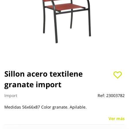
Saltar
Sillon acero textilene
al
granate import
comienzo
de
la
Import
Ref:
23003782
galería
de
Medidas 56x66x87 Color granate. Apilable.
imágenes
Ver más