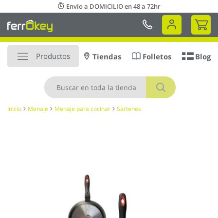
Ir
Envío a DOMICILIO en 48 a 72hr
al
Mi 
contenido
Productos
Tiendas
Folletos
Blog
Buscar
Inicio
Menaje
Menaje para cocinar
Sartenes
Saltar
al
final
de
la
galería
de
imágenes