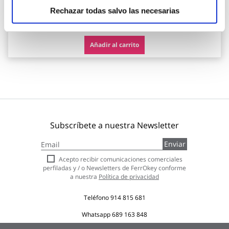
Rechazar todas salvo las necesarias
25,95 €
Añadir al carrito
Subscríbete a nuestra Newsletter
Inscríbase
Enviar
a
nuestro
Acepto recibir comunicaciones comerciales
boletín
perfiladas y / o Newsletters de FerrOkey conforme
de
a nuestra
Política de privacidad
noticias:
Teléfono
914 815 681
Whatsapp
689 163 848