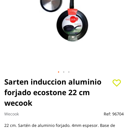
Saltar
Sarten induccion aluminio
al
forjado ecostone 22 cm
comienzo
de
wecook
la
galería
de
Wecook
Ref:
96704
imágenes
22 cm. Sartén de aluminio forjado. 4mm espesor. Base de