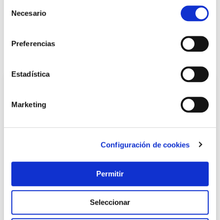
Selección
Necesario
de
LOCALIZA TU TIENDA MÁS CERCANA
consentimiento
Preferencias
También te puede interesar
Estadística
Marketing
Configuración de cookies
Permitir
TOP VENTAS
Sarten esmaltada honda con asas 7-50 cm la ideal
Seleccionar
La ideal