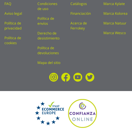
FAQ
Condiciones
Catálogos
Marca Kylate
de uso
Aviso legal
Financiación
Marca Kolorea
Política de
Política de
Acerca de
Marca Natuur
envíos
privacidad
Ferrokey
Marca Wesco
Derecho de
Política de
desistimiento
cookies
Política de
devoluciones
Mapa del sitio