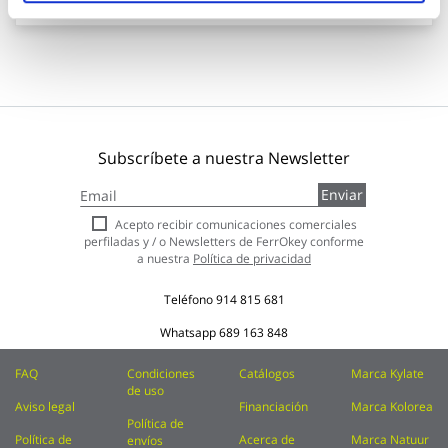
Subscríbete a nuestra Newsletter
Inscríbase
Enviar
a
nuestro
Acepto recibir comunicaciones comerciales
boletín
perfiladas y / o Newsletters de FerrOkey conforme
de
a nuestra
Política de privacidad
noticias:
Teléfono
914 815 681
Whatsapp
689 163 848
FAQ
Condiciones
Catálogos
Marca Kylate
de uso
Aviso legal
Financiación
Marca Kolorea
Política de
Política de
Acerca de
Marca Natuur
envíos