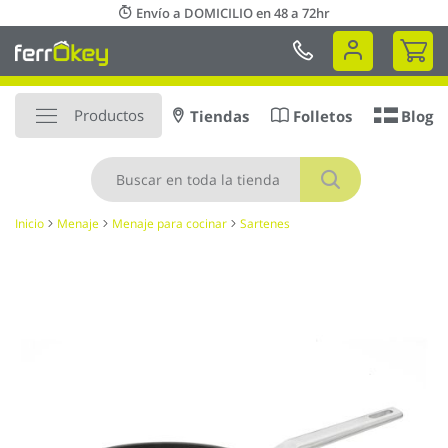
Ir
Envío a DOMICILIO en 48 a 72hr
al
Mi 
contenido
Productos
Tiendas
Folletos
Blog
Buscar
Inicio
Menaje
Menaje para cocinar
Sartenes
Saltar
al
final
de
la
galería
de
imágenes