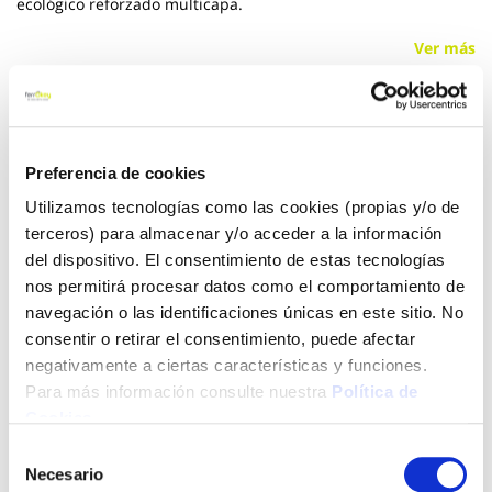
ecológico reforzado multicapa.
Ver más
50,84 €
Preferencia de cookies
Añadir al carrito
Utilizamos tecnologías como las cookies (propias y/o de
terceros) para almacenar y/o acceder a la información
del dispositivo. El consentimiento de estas tecnologías
nos permitirá procesar datos como el comportamiento de
Click&Collect - Recogida gratis
Envío a domicilio:
navegación o las identificaciones únicas en este sitio. No
en nuestras tiendas
5 días hábiles
consentir o retirar el consentimiento, puede afectar
negativamente a ciertas características y funciones.
Para más información consulte nuestra
Política de
+ INFO
Cookies
.
Selección
Necesario
LOCALIZA TU TIENDA MÁS CERCANA
de