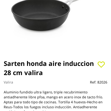
Saltar
Sarten honda aire induccion
al
28 cm valira
comienzo
de
la
Valira
Ref:
82026
galería
de
Aluminio fundido ultra ligero, triple recubrimiento
imágenes
antiadherente libre pfoa, mango en acero inox de tacto frío.
Aptas para todo tipo de cocinas. Tortilla 4 huevos-Hecho en
Reus-Todos los fuegos incluso inducción. Antiadherente