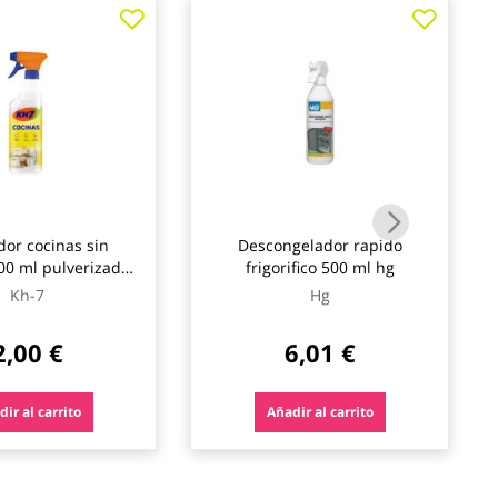
dor cocinas sin
Descongelador rapido
00 ml pulverizador
frigorifico 500 ml hg
kh-7
Kh-7
Hg
2,00 €
6,01 €
ir al carrito
Añadir al carrito