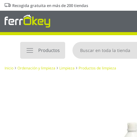
Ir
Recogida gratuita en más de 200 tiendas
al
contenido
Productos
Inicio
Ordenación y limpieza
Limpieza
Productos de limpieza
Saltar
al
final
de
la
galería
de
imágenes