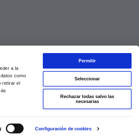
Permitir
eder a la
r datos como
Seleccionar
retirar el
más
Rechazar todas salvo las
necesarias
Precios válidos solo en la web, no en tienda
g
Configuración de cookies