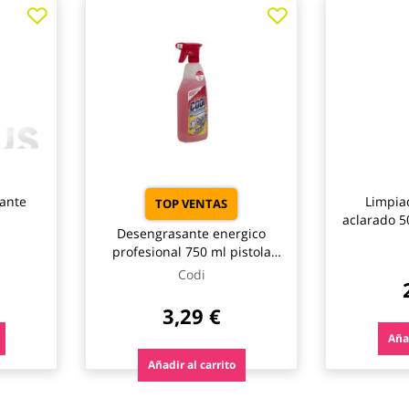
lante
Limpia
TOP VENTAS
aclarado 5
Desengrasante energico
profesional 750 ml pistola
rellenable codi
Codi
3,29 €
Añad
Añadir al carrito