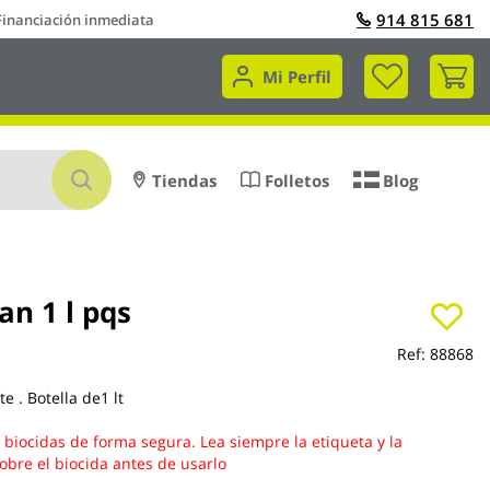
914 815 681
Financiación inmediata
Mi 
Mi Perfil
Buscar
Tiendas
Folletos
Blog
an 1 l pqs
Ref:
88868
e . Botella de1 lt
s biocidas de forma segura. Lea siempre la etiqueta y la
obre el biocida antes de usarlo