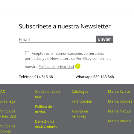
Subscríbete a nuestra Newsletter
Inscríbase
Enviar
a
nuestro
boletín
Acepto recibir comunicaciones comerciales
de
perfiladas y / o Newsletters de FerrOkey conforme a
noticias:
nuestra
Política de privacidad
Teléfono
914 815 681
Whatsapp
689 163 848
FAQ
Condiciones de
Catálogos
Marca Kylate
uso
Aviso legal
Financiación
Marca Kolorea
Política de
Política de
Acerca de
Marca Natuur
envíos
privacidad
Ferrokey
Marca Wesco
Derecho de
Política de
desistimiento
cookies