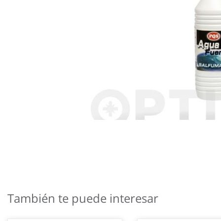
Saltar
al
También te puede interesar
comienzo
de
la