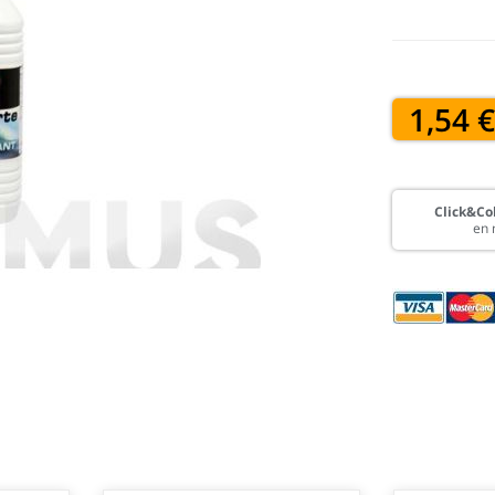
1,54 
Click&Col
en 