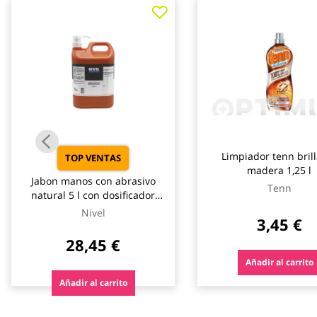
galería
de
imágenes
Limpiador tenn bril
TOP VENTAS
madera 1,25 l
Jabon manos con abrasivo
Tenn
natural 5 l con dosificador
nivel
Nivel
3,45 €
28,45 €
Añadir al carrito
Añadir al carrito