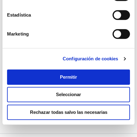
Estadística
Marketing
Programador elec dig. diario coati bl
Configuración de cookies
Coati
Permitir
13,48 €
Seleccionar
Añadir al carrito
Rechazar todas salvo las necesarias