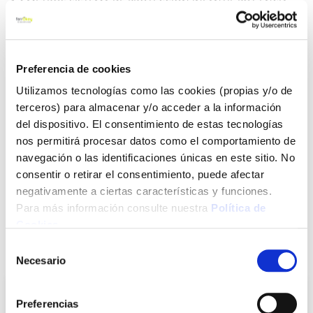
1,4 METROS.SISTEMA DE PROTECCIÓN INFANTIL.POT ENCIA
MÁXIMA: 3680WAMPERIOS/VOLTAJE: 16A/250VCON LA
GARANTÍA DE GARZA POWER.
Ver más
Preferencia de cookies
Utilizamos tecnologías como las cookies (propias y/o de
12,60 €
terceros) para almacenar y/o acceder a la información
del dispositivo. El consentimiento de estas tecnologías
nos permitirá procesar datos como el comportamiento de
Agotado
navegación o las identificaciones únicas en este sitio. No
Introduce tu e-mail y te avisaremos si el artículo vuelve a
consentir o retirar el consentimiento, puede afectar
estar disponible.
negativamente a ciertas características y funciones.
Para más información consulte nuestra
Política de
Avisarme
Cookies
.
Selección
También te puede interesar
Necesario
de
consentimiento
Preferencias