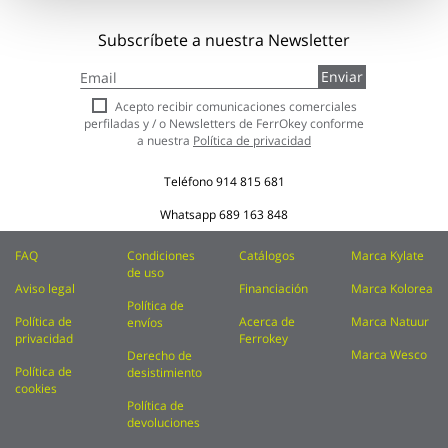
Subscríbete a nuestra Newsletter
Inscríbase
Enviar
a
nuestro
Acepto recibir comunicaciones comerciales
boletín
perfiladas y / o Newsletters de FerrOkey conforme
de
a nuestra
Política de privacidad
noticias:
Teléfono
914 815 681
Whatsapp
689 163 848
FAQ
Condiciones
Catálogos
Marca Kylate
de uso
Aviso legal
Financiación
Marca Kolorea
Política de
Política de
Acerca de
Marca Natuur
envíos
privacidad
Ferrokey
Marca Wesco
Derecho de
Política de
desistimiento
cookies
Política de
devoluciones