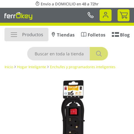
Ir
Envío a DOMICILIO en 48 a 72hr
al
Mi 
contenido
Productos
Tiendas
Folletos
Blog
Buscar
Inicio
Hogar Inteligente
Enchufes y programadores inteligentes
Saltar
al
final
de
la
galería
de
imágenes