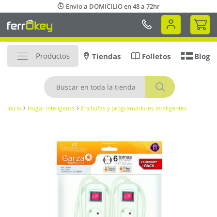
Ir
Envío a DOMICILIO en 48 a 72hr
al
Mi 
contenido
Productos
Tiendas
Folletos
Blog
Buscar
Inicio
Hogar Inteligente
Enchufes y programadores inteligentes
Saltar
al
final
de
la
galería
de
imágenes