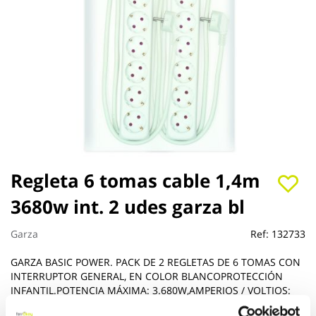
Saltar
Regleta 6 tomas cable 1,4m
al
3680w int. 2 udes garza bl
comienzo
de
la
Garza
Ref:
132733
galería
de
GARZA BASIC POWER. PACK DE 2 REGLETAS DE 6 TOMAS CON
imágenes
INTERRUPTOR GENERAL, EN COLOR BLANCOPROTECCIÓN
INFANTIL.POTENCIA MÁXIMA: 3.680W,AMPERIOS / VOLTIOS:
16A / 250V,CABLE: 1.4 M.