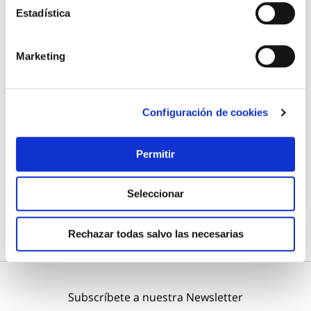
Estadística
Marketing
Muvit io regleta wifi con 4 tomas de corriente, 2 enchufe
smart wi-fi. app muvit io home (compatible
Muvit io
Configuración de cookies
38,15 €
Permitir
Añadir al carrito
Seleccionar
Rechazar todas salvo las necesarias
Subscríbete a nuestra Newsletter