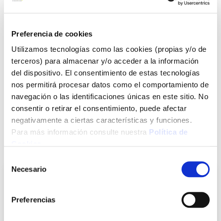
Ver más
Preferencia de cookies
20,65 €
Utilizamos tecnologías como las cookies (propias y/o de
terceros) para almacenar y/o acceder a la información
Agotado
del dispositivo. El consentimiento de estas tecnologías
nos permitirá procesar datos como el comportamiento de
Introduce tu e-mail y te avisaremos si el artículo vuelve a
navegación o las identificaciones únicas en este sitio. No
estar disponible.
consentir o retirar el consentimiento, puede afectar
Avisarme
negativamente a ciertas características y funciones.
Para más información consulte nuestra
Política de
Cookies
.
También te puede interesar
Selección
Necesario
de
consentimiento
Preferencias