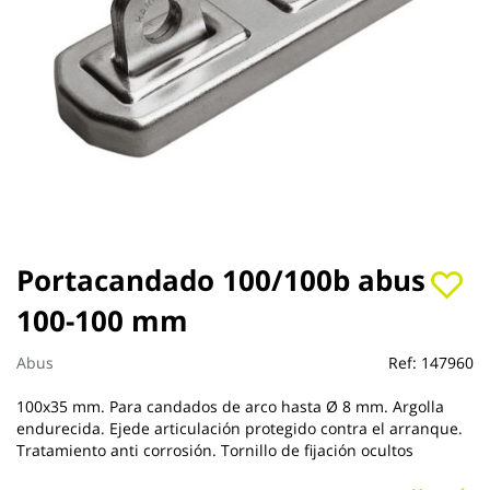
Saltar
Portacandado 100/100b abus
al
100-100 mm
comienzo
de
la
Abus
Ref:
147960
galería
de
100x35 mm. Para candados de arco hasta Ø 8 mm. Argolla
imágenes
endurecida. Ejede articulación protegido contra el arranque.
Tratamiento anti corrosión. Tornillo de fijación ocultos