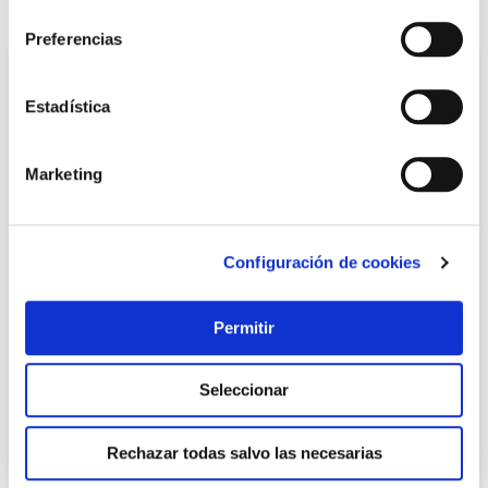
consentimiento
También te puede interesar
Preferencias
Estadística
Marketing
Configuración de cookies
Antirrobo auto barra arco crem.ø10mm ancho niquelado
82 f fac
Permitir
Fac
Seleccionar
51,50 €
Rechazar todas salvo las necesarias
Añadir al carrito