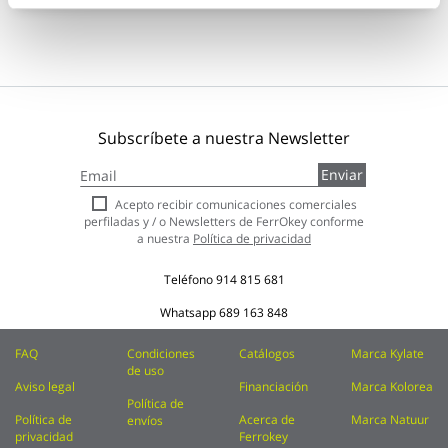
Subscríbete a nuestra Newsletter
Inscríbase
Enviar
a
nuestro
Acepto recibir comunicaciones comerciales
boletín
perfiladas y / o Newsletters de FerrOkey conforme
de
a nuestra
Política de privacidad
noticias:
Teléfono
914 815 681
Whatsapp
689 163 848
FAQ
Condiciones
Catálogos
Marca Kylate
de uso
Aviso legal
Financiación
Marca Kolorea
Política de
Política de
Acerca de
Marca Natuur
envíos
privacidad
Ferrokey