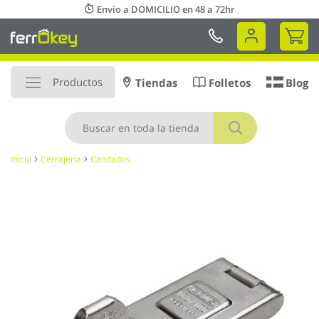
Ir
Envío a DOMICILIO en 48 a 72hr
al
Mi 
contenido
Productos
Tiendas
Folletos
Blog
Buscar
Inicio
Cerrajería
Candados
Saltar
al
final
de
la
galería
de
imágenes