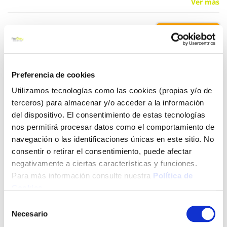
Ver más
12,80 €
Añadir al carrito
Preferencia de cookies
Utilizamos tecnologías como las cookies (propias y/o de
terceros) para almacenar y/o acceder a la información
del dispositivo. El consentimiento de estas tecnologías
Click&Collect - Recogida gratis
Envío a domicilio:
en nuestras tiendas
5 días hábiles
nos permitirá procesar datos como el comportamiento de
navegación o las identificaciones únicas en este sitio. No
consentir o retirar el consentimiento, puede afectar
+ INFO
negativamente a ciertas características y funciones.
Para más información consulte nuestra
Política de
Cookies
.
LOCALIZA TU TIENDA MÁS CERCANA
Selección
Necesario
de