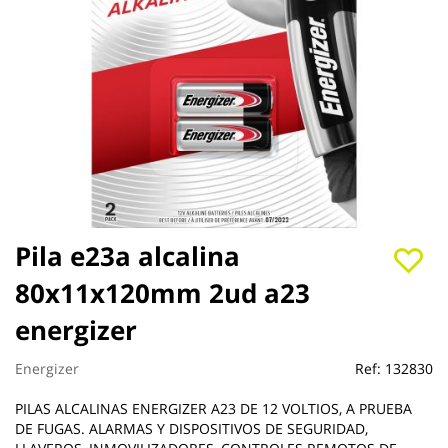
Saltar
Pila e23a alcalina
al
80x11x120mm 2ud a23
comienzo
de
energizer
la
galería
de
Energizer
Ref:
132830
imágenes
PILAS ALCALINAS ENERGIZER A23 DE 12 VOLTIOS, A PRUEBA
DE FUGAS. ALARMAS Y DISPOSITIVOS DE SEGURIDAD,