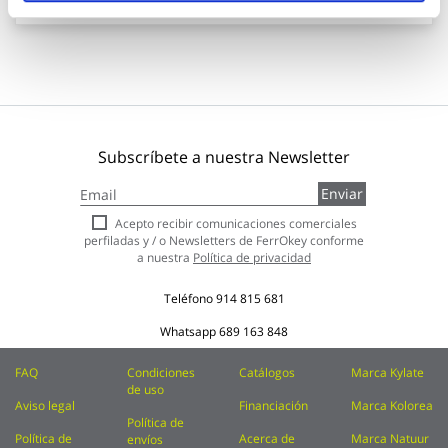
Subscríbete a nuestra Newsletter
Inscríbase
Enviar
a
nuestro
Acepto recibir comunicaciones comerciales
boletín
perfiladas y / o Newsletters de FerrOkey conforme
de
a nuestra
Política de privacidad
noticias:
Teléfono
914 815 681
Whatsapp
689 163 848
FAQ
Condiciones
Catálogos
Marca Kylate
de uso
Aviso legal
Financiación
Marca Kolorea
Política de
Política de
Acerca de
Marca Natuur
envíos