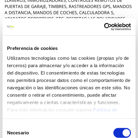
LLAVEROS, INMOVILIZADORES, CONTROLES REMOTOS DE
PUERTAS DE GARAJE, TIMBRES, RASTREADORES GPS, MANDOS
A DISTANCIA, MANDOS DE COCHES, CALCULADORA S,
APARATOS DEPORTIVOS, ETC. RESPETAR LAS POLARIDADES
(+/-). NO RECARGAR NI ABRIR LAS PILAS. NO ARROJARLAS AL
FUEGO. NO UTILIZAR LAS PILAS JUNTO CON OTRAS DE CLASE
DIFERENTE O YA USADAS, YA QUE PODRÍAN DERRAMAR SU
CONTENIDO O CAUSAR DAÑOS.
Preferencia de cookies
Ver más
Utilizamos tecnologías como las cookies (propias y/o de
terceros) para almacenar y/o acceder a la información
7,41 €
del dispositivo. El consentimiento de estas tecnologías
nos permitirá procesar datos como el comportamiento de
navegación o las identificaciones únicas en este sitio. No
Agotado
consentir o retirar el consentimiento, puede afectar
negativamente a ciertas características y funciones.
Introduce tu e-mail y te avisaremos si el artículo vuelve a
Para más información consulte nuestra
Política de
estar disponible.
Cookies
.
Avisarme
Selección
Necesario
de