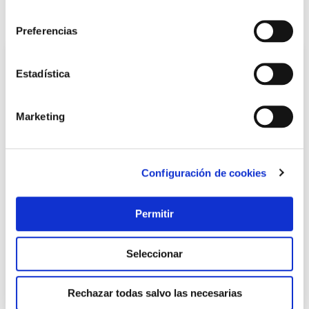
consentimiento
También te puede interesar
Preferencias
Estadística
Marketing
Configuración de cookies
Pila recargable duracell lr03 aaa 750 mah b.4
Permitir
Duracell
Seleccionar
13,30 €
Rechazar todas salvo las necesarias
Añadir al carrito