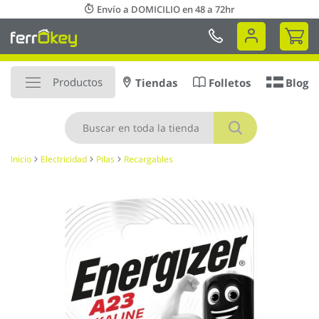
Ir
Envío a DOMICILIO en 48 a 72hr
al
Mi 
contenido
Productos
Tiendas
Folletos
Blog
Buscar
Inicio
Electricidad
Pilas
Recargables
Saltar
al
final
de
la
galería
de
imágenes