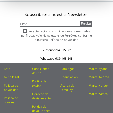
Subscríbete a nuestra Newsletter
Inscríbase
Enviar
a
nuestro
Acepto recibir comunicaciones comerciales
boletín
perfiladas y / o Newsletters de FerrOkey conforme
de
a nuestra
Política de privacidad
noticias:
Teléfono
914 815 681
Whatsapp
689 163 848
FAQ
Condiciones
Catálogos
Marca Kylate
de uso
Aviso legal
Financiación
Marca Kolorea
Política de
Política de
Acerca de
Marca Natuur
envíos
privacidad
Ferrokey
Marca Wesco
Derecho de
Política de
desistimiento
cookies
Política de
devoluciones