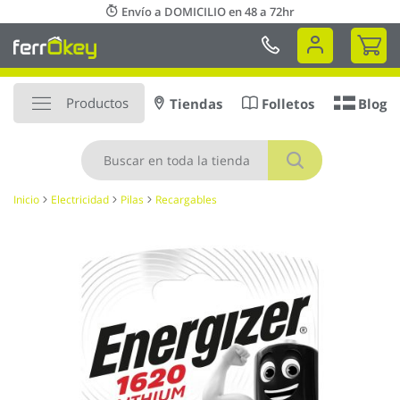
Ir
Envío a DOMICILIO en 48 a 72hr
al
Mi 
contenido
Productos
Tiendas
Folletos
Blog
Buscar
Inicio
Electricidad
Pilas
Recargables
Saltar
al
final
de
la
galería
de
imágenes