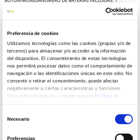
BOTÓN/MONEDANÚMERO DE BATERÍAS INCLUIDAS: 1
PIEZA(S)TECNOLOGÍA DE BATERÍA: LITIOTIPO DE EMBALAJE:
AMPOLLAVOLTAJE DE LA PILA: 3 V
Ver más
Preferencia de cookies
5,13 €
Utilizamos tecnologías como las cookies (propias y/o de
terceros) para almacenar y/o acceder a la información
del dispositivo. El consentimiento de estas tecnologías
Agotado
nos permitirá procesar datos como el comportamiento de
navegación o las identificaciones únicas en este sitio. No
Introduce tu e-mail y te avisaremos si el artículo vuelve a
consentir o retirar el consentimiento, puede afectar
estar disponible.
negativamente a ciertas características y funciones.
Avisarme
Para más información consulte nuestra
Política de
Cookies
.
Selección
También te puede interesar
Necesario
de
consentimiento
Preferencias