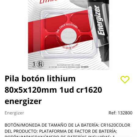
Saltar
Pila botón lithium
al
80x5x120mm 1ud cr1620
comienzo
de
energizer
la
galería
de
Energizer
Ref:
132800
imágenes
BOTÓN/MONEDA DE TAMAÑO DE LA BATERÍA: CR1620COLOR
DEL PRODUCTO: PLATAFORMA DE FACTOR DE BATERÍA: