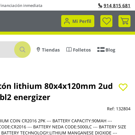
914 815 681
Financiación inmediata
Mi 
Mi Perfil
Buscar
Tiendas
Folletos
Blog
otón lithium 80x4x120mm 2ud
bl2 energizer
Ref:
132804
HIUM COIN CR2016 2PK --- BATTERY CAPACITY:90MAH ---
CODE:CR2016 --- BATTERY NEDA CODE:5000LC --- BATTERY SIZE
-- BATTERY TECHNOLOGY:LITHIUM MANGANESE DIOXIDE ---