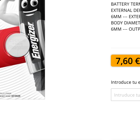
BATTERY TERM
EXTERNAL DEP
6MM --- EXTER
BODY DIAMETE
6MM --- OUTP
7,60 
Introduce tu e