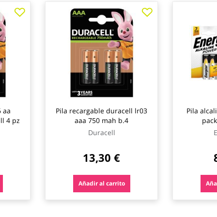
6 aa
Pila recargable duracell lr03
Pila alca
l 4 pz
aaa 750 mah b.4
pack
Duracell
E
13,30 €
Añadir al carrito
Añad