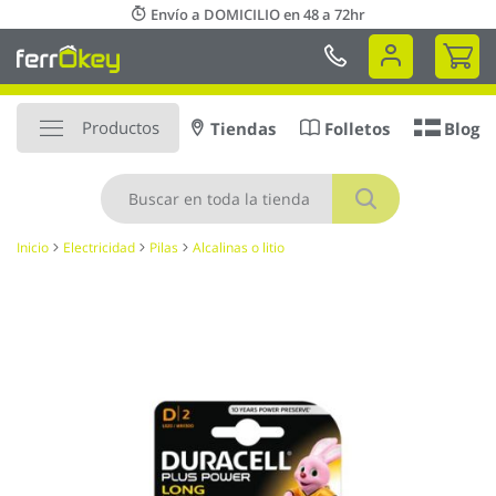
Ir
Envío a DOMICILIO en 48 a 72hr
al
Mi 
contenido
Productos
Tiendas
Folletos
Blog
Buscar
Inicio
Electricidad
Pilas
Alcalinas o litio
Saltar
al
final
de
la
galería
de
imágenes