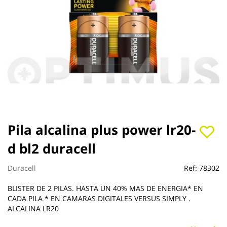
Saltar
Pila alcalina plus power lr20-
al
d bl2 duracell
comienzo
de
la
Duracell
Ref:
78302
galería
de
BLISTER DE 2 PILAS. HASTA UN 40% MAS DE ENERGIA* EN
imágenes
CADA PILA * EN CAMARAS DIGITALES VERSUS SIMPLY .
ALCALINA LR20