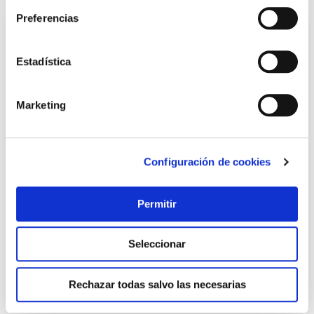
Preferencias
Estadística
Marketing
Configuración de cookies
Pila alcalina mn 21 hsdc bl.5 duracell
Duracell
Permitir
7,09 €
Seleccionar
Añadir al carrito
Rechazar todas salvo las necesarias