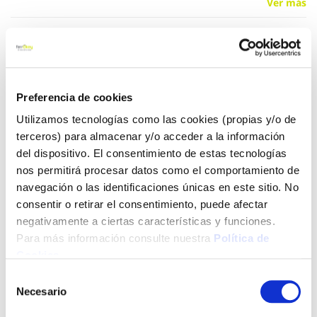
Ver más
5,11 €
Añadir al carrito
Preferencia de cookies
Utilizamos tecnologías como las cookies (propias y/o de
terceros) para almacenar y/o acceder a la información
del dispositivo. El consentimiento de estas tecnologías
Click&Collect - Recogida gratis
Envío a domicilio:
nos permitirá procesar datos como el comportamiento de
en nuestras tiendas
5 días hábiles
navegación o las identificaciones únicas en este sitio. No
consentir o retirar el consentimiento, puede afectar
negativamente a ciertas características y funciones.
+ INFO
Para más información consulte nuestra
Política de
Cookies
.
Selección
LOCALIZA TU TIENDA MÁS CERCANA
Necesario
de
También te puede interesar
consentimiento