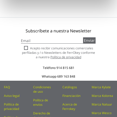
Subscríbete a nuestra Newsletter
Inscríbase
Enviar
a
nuestro
Acepto recibir comunicaciones comerciales
boletín
perfiladas y / o Newsletters de FerrOkey conforme
de
a nuestra
Política de privacidad
noticias:
Teléfono
914 815 681
Whatsapp
689 163 848
FAQ
Condiciones
Catálogos
Marca Kylate
de uso
Aviso legal
Financiación
Marca Kolorea
Política de
Política de
Acerca de
Marca Natuur
envíos
privacidad
Ferrokey
Marca Wesco
Derecho de