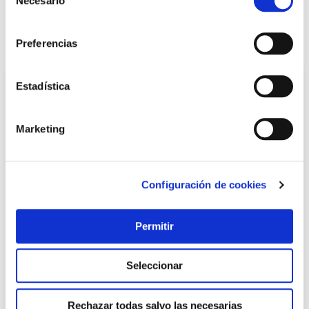
Necesario
de
consentimiento
Preferencias
También te puede interesar
Estadística
Marketing
Configuración de cookies
Bolsa ropa al vacio ahorra espacio set 2 uds ordinett
Permitir
extra 70 x 100 cm
Ordinett
Seleccionar
11,70 €
Rechazar todas salvo las necesarias