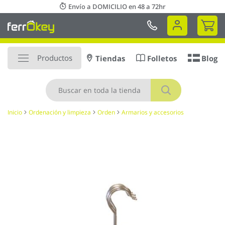
Ir
Envío a DOMICILIO en 48 a 72hr
al
Mi 
contenido
Productos
Tiendas
Folletos
Blog
Buscar
Inicio
Ordenación y limpieza
Orden
Armarios y accesorios
Saltar
al
final
de
la
galería
de
imágenes