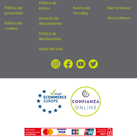
Política de
Política de
Acerca de
Marca Natuur
envíos
privacidad
Ferrokey
Marca Wesco
Derecho de
Política de
desistimiento
cookies
Política de
devoluciones
Mapa del sitio