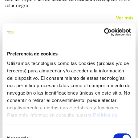
color negro
Ver más
5,45 €
Preferencia de cookies
Añadir al carrito
Utilizamos tecnologías como las cookies (propias y/o de
terceros) para almacenar y/o acceder a la información
del dispositivo. El consentimiento de estas tecnologías
nos permitirá procesar datos como el comportamiento de
Click&Collect - Recogida gratis
Envío a domicilio:
navegación o las identificaciones únicas en este sitio. No
en nuestras tiendas
5 días hábiles
consentir o retirar el consentimiento, puede afectar
negativamente a ciertas características y funciones.
Para más información consulte nuestra
Política de
+ INFO
Cookies
.
Selección
LOCALIZA TU TIENDA MÁS CERCANA