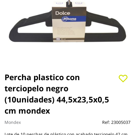
Saltar
Percha plastico con
al
terciopelo negro
comienzo
de
(10unidades) 44,5x23,5x0,5
la
galería
cm mondex
de
imágenes
Mondex
Ref:
23005037
Lote de 10 perchas de plástico con acabado terciopelo 42 cm