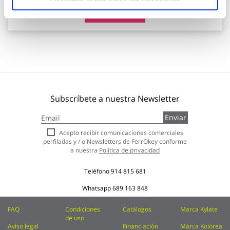
Añadir al carrito
Subscríbete a nuestra Newsletter
Inscríbase
Enviar
a
nuestro
Acepto recibir comunicaciones comerciales
boletín
perfiladas y / o Newsletters de FerrOkey conforme
de
a nuestra
Política de privacidad
noticias:
Teléfono
914 815 681
Whatsapp
689 163 848
FAQ
Condiciones
Catálogos
Marca Kylate
de uso
Aviso legal
Financiación
Marca Kolorea