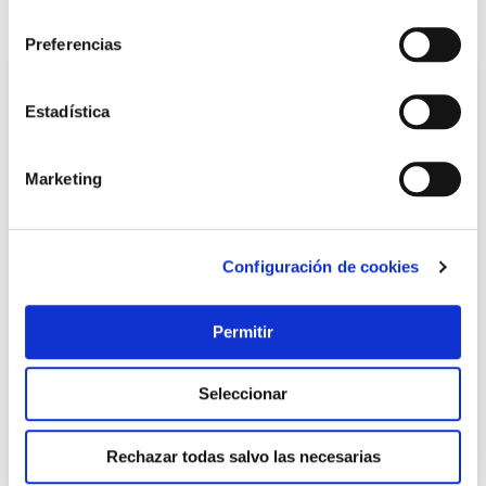
consentimiento
También te puede interesar
Preferencias
Estadística
Marketing
Configuración de cookies
TOP VENTAS
Permitir
Vajilla 12 pzas porcelana pearl beige h&h
Non
Seleccionar
50,00 €
Rechazar todas salvo las necesarias
Añadir al carrito