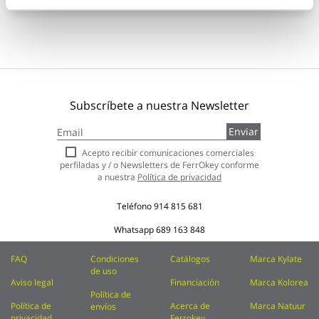
Subscríbete a nuestra Newsletter
Inscríbase
Enviar
a
nuestro
Acepto recibir comunicaciones comerciales
boletín
perfiladas y / o Newsletters de FerrOkey conforme
de
a nuestra
Política de privacidad
noticias:
Teléfono
914 815 681
Whatsapp
689 163 848
FAQ
Condiciones
Catálogos
Marca Kylate
de uso
Aviso legal
Financiación
Marca Kolorea
Política de
Política de
Acerca de
Marca Natuur
envíos
privacidad
Ferrokey