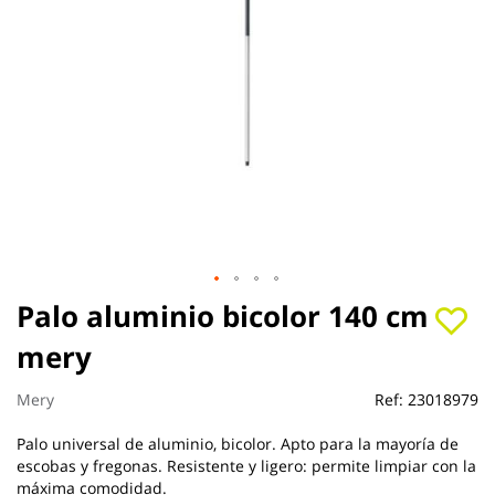
Saltar
Palo aluminio bicolor 140 cm
al
mery
comienzo
de
la
Mery
Ref:
23018979
galería
de
Palo universal de aluminio, bicolor. Apto para la mayoría de
imágenes
escobas y fregonas. Resistente y ligero: permite limpiar con la
máxima comodidad.