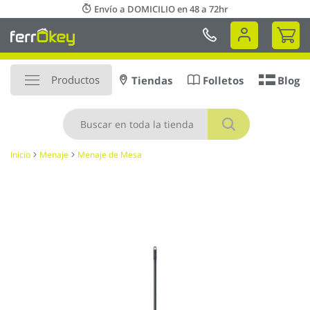
Ir
Envío a DOMICILIO en 48 a 72hr
al
Mi 
contenido
Productos
Tiendas
Folletos
Blog
Buscar
Inicio
Menaje
Menaje de Mesa
Saltar
al
final
de
la
galería
de
imágenes