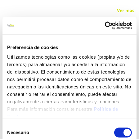
Ver más
3,15 €
Preferencia de cookies
Añadir al carrito
Utilizamos tecnologías como las cookies (propias y/o de
terceros) para almacenar y/o acceder a la información
del dispositivo. El consentimiento de estas tecnologías
nos permitirá procesar datos como el comportamiento de
Click&Collect - Recogida gratis
Envío a domicilio:
en nuestras tiendas
5 días hábiles
navegación o las identificaciones únicas en este sitio. No
consentir o retirar el consentimiento, puede afectar
negativamente a ciertas características y funciones.
+ INFO
Para más información consulte nuestra
Política de
Cookies
.
Selección
LOCALIZA TU TIENDA MÁS CERCANA
Necesario
de