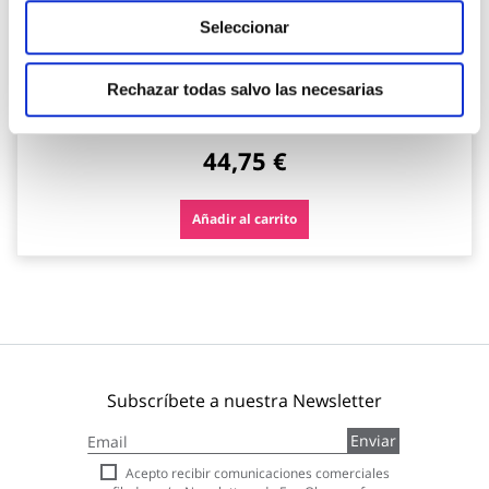
Seleccionar
Foco omni 2000 2000 lm recargable nebo
Nebo
Rechazar todas salvo las necesarias
44,75 €
Añadir al carrito
Subscríbete a nuestra Newsletter
Inscríbase
Enviar
a
nuestro
Acepto recibir comunicaciones comerciales
boletín