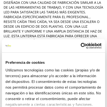
DISEÑADA CON UNA CALIDAD DE FABRICACIÓN SIMILAR A LA
DE LAS HERRAMIENTAS DE TRABAJO, Y CON UNA TECNOLOGÍA
LED PARA SATISFACER LAS TAREAS MÁS EXIGENTES.
FABRICADA ESPECÍFICAMENTE PARA EL PROFESIONAL ,
RESISTE CAÍDA TRAS CAÍDA, YA SEA DESDE UNA ESCALERA O
DESDE UN EDIFICIO DE DOS PLANTAS. CON UNA LUZ
BRILLANTE Y UNIFORME Y UNA AMPLIA DISTANCIA DE HAZ DE
LUZ. ESTA LINTERNA ESTÁ FABRICADA PARA OFRECER UNA
GRAN COMBINACIÓN DE LUMINOSIDAD Y UN P ROLONGADO
TIEMPO DE FUNCIONAMIENTO. GRACIAS A SU GRAN
INTERRUPTOR DE BOTÓN Y EL MANGO ERGONÓMICO SE
PUEDE USAR INCLUSO CON GUANTES, MIENTRAS QUE LOS
MODOS DE LUZ REGULABLES PERMITEN QUE EL USUARIO
Preferencia de cookies
DECIDA EL EQUILIBRIO EXACTO ENTRE LUMINOSIDAD Y T
IEMPO DE FUNCIONAMIENTO. ADEMÁS, ESTA LINTERNA ES
Utilizamos tecnologías como las cookies (propias y/o de
RESISTENTE AL AGUA (IPX4) PARA QUE EL USUARIO PUEDA
terceros) para almacenar y/o acceder a la información
USARLA CON SEGURIDAD INCLUSO EN TAREAS EXTREMAS AL
del dispositivo. El consentimiento de estas tecnologías
AIRE LIBRE. TIENE 3 MODOS DE POTENCIA, 400, 300 Y 40
nos permitirá procesar datos como el comportamiento de
LUMENES, CON HASTA 50 HORAS DE AUTONO MÍA,
navegación o las identificaciones únicas en este sitio. No
Ver más
consentir o retirar el consentimiento, puede afectar
negativamente a ciertas características y funciones.