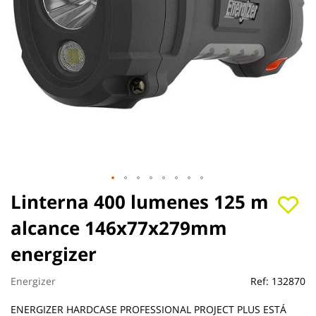
Saltar
Linterna 400 lumenes 125 m
al
alcance 146x77x279mm
comienzo
de
energizer
la
galería
de
Energizer
Ref:
132870
imágenes
ENERGIZER HARDCASE PROFESSIONAL PROJECT PLUS ESTÁ