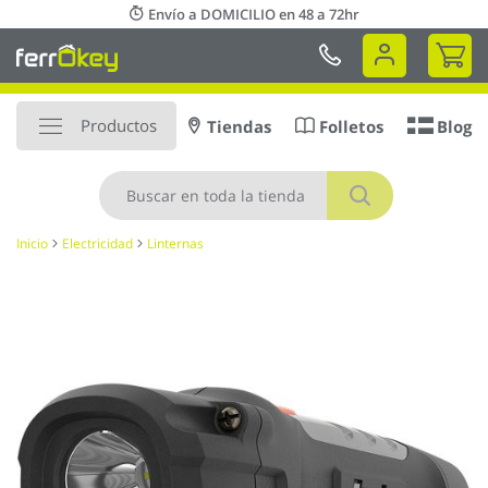
Ir
Envío a DOMICILIO en 48 a 72hr
al
Mi 
contenido
Productos
Tiendas
Folletos
Blog
Buscar
Inicio
Electricidad
Linternas
Saltar
al
final
de
la
galería
de
imágenes