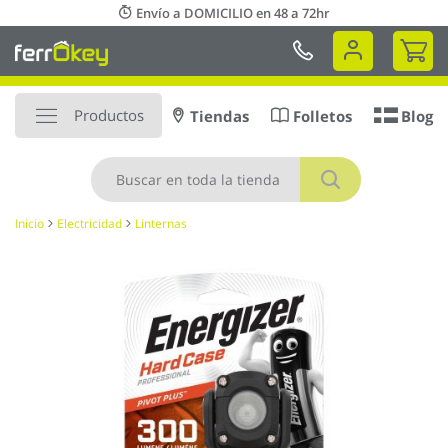
Ir
Envío a DOMICILIO en 48 a 72hr
al
Mi 
contenido
Productos
Tiendas
Folletos
Blog
Buscar
Inicio
Electricidad
Linternas
Saltar
al
final
de
la
galería
de
imágenes