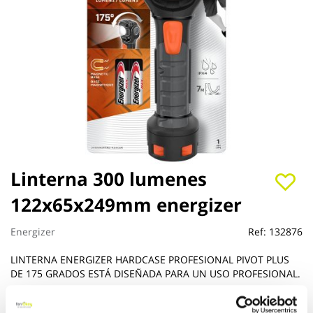
Saltar
Linterna 300 lumenes
al
122x65x249mm energizer
comienzo
de
la
Energizer
Ref:
132876
galería
de
LINTERNA ENERGIZER HARDCASE PROFESIONAL PIVOT PLUS
imágenes
DE 175 GRADOS ESTÁ DISEÑADA PARA UN USO PROFESIONAL.
Ver más