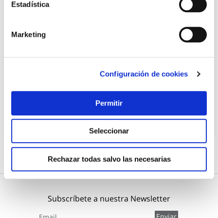
Estadística
Marketing
Foco omni 2000 2000 lm recargable nebo
Nebo
Configuración de cookies
44,75 €
Permitir
Añadir al carrito
Seleccionar
Rechazar todas salvo las necesarias
Subscríbete a nuestra Newsletter
Inscríbase
Enviar