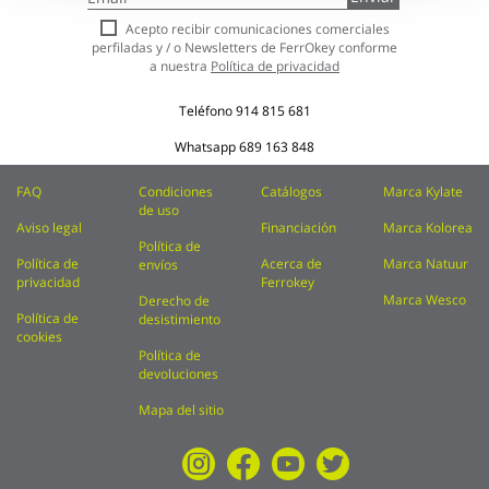
a
nuestro
Acepto recibir comunicaciones comerciales
boletín
perfiladas y / o Newsletters de FerrOkey conforme
de
a nuestra
Política de privacidad
noticias:
Teléfono
914 815 681
Whatsapp
689 163 848
FAQ
Condiciones
Catálogos
Marca Kylate
de uso
Aviso legal
Financiación
Marca Kolorea
Política de
Política de
Acerca de
Marca Natuur
envíos
privacidad
Ferrokey
Marca Wesco
Derecho de
Política de
desistimiento
cookies
Política de
devoluciones
Mapa del sitio