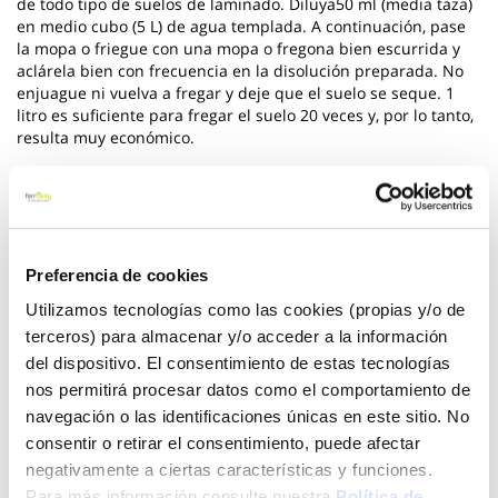
de todo tipo de suelos de laminado. Diluya50 ml (media taza)
en medio cubo (5 L) de agua templada. A continuación, pase
la mopa o friegue con una mopa o fregona bien escurrida y
aclárela bien con frecuencia en la disolución preparada. No
enjuague ni vuelva a fregar y deje que el suelo se seque. 1
litro es suficiente para fregar el suelo 20 veces y, por lo tanto,
resulta muy económico.
*** Utilice los biocidas de forma segura. Lea siempre la
etiqueta y la informacion sobre el biocida antes de usarlo
Ver más
Preferencia de cookies
9,27 €
Utilizamos tecnologías como las cookies (propias y/o de
terceros) para almacenar y/o acceder a la información
del dispositivo. El consentimiento de estas tecnologías
nos permitirá procesar datos como el comportamiento de
Añadir al carrito
navegación o las identificaciones únicas en este sitio. No
consentir o retirar el consentimiento, puede afectar
negativamente a ciertas características y funciones.
Para más información consulte nuestra
Política de