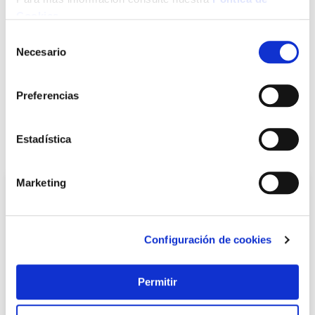
Click&Collect - Recogida gratis
Envío a domicilio:
en nuestras tiendas
5 días hábiles
Cookies
.
Selección
Necesario
de
+ INFO
consentimiento
Preferencias
LOCALIZA TU TIENDA MÁS CERCANA
Estadística
También te puede interesar
Marketing
Configuración de cookies
Permitir