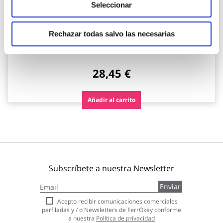
Seleccionar
TOP VENTAS
Jabon manos con abrasivo natural 5 l con dosificador
Rechazar todas salvo las necesarias
nivel
Nivel
28,45 €
Añadir al carrito
Subscríbete a nuestra Newsletter
Inscríbase
Enviar
a
nuestro
Acepto recibir comunicaciones comerciales
boletín
perfiladas y / o Newsletters de FerrOkey conforme
de
a nuestra
Política de privacidad