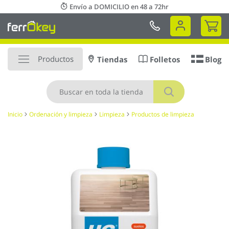
Ir
Envío a DOMICILIO en 48 a 72hr
al
Mi 
contenido
Productos
Tiendas
Folletos
Blog
Buscar
Inicio
Ordenación y limpieza
Limpieza
Productos de limpieza
Saltar
al
final
de
la
galería
de
imágenes