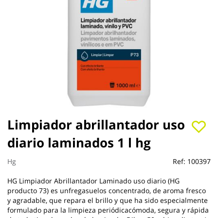
Saltar
Limpiador abrillantador uso
al
diario laminados 1 l hg
comienzo
de
la
Hg
Ref:
100397
galería
de
HG Limpiador Abrillantador Laminado uso diario (HG
imágenes
producto 73) es unfregasuelos concentrado, de aroma fresco
y agradable, que repara el brillo y que ha sido especialmente
formulado para la limpieza periódicacómoda, segura y rápida