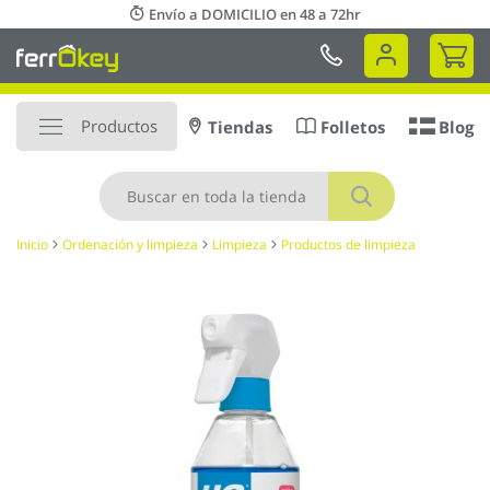
Ir
Envío a DOMICILIO en 48 a 72hr
al
Mi 
contenido
Productos
Tiendas
Folletos
Blog
Buscar
Inicio
Ordenación y limpieza
Limpieza
Productos de limpieza
Saltar
al
final
de
la
galería
de
imágenes