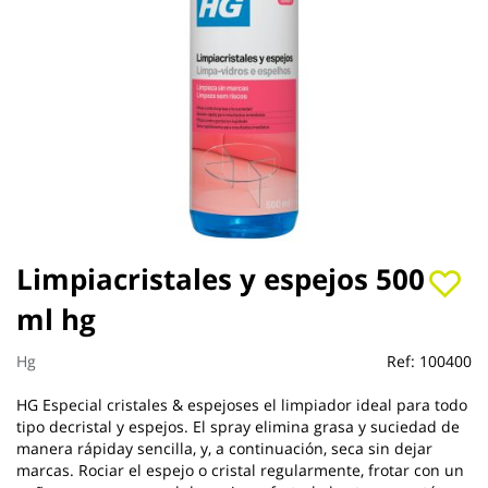
Saltar
Limpiacristales y espejos 500
al
ml hg
comienzo
de
la
Hg
Ref:
100400
galería
de
HG Especial cristales & espejoses el limpiador ideal para todo
imágenes
tipo decristal y espejos. El spray elimina grasa y suciedad de
manera rápiday sencilla, y, a continuación, seca sin dejar
marcas. Rociar el espejo o cristal regularmente, frotar con un