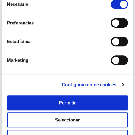
Necesario
de
consentimiento
LOCALIZA TU TIENDA MÁS CERCANA
Preferencias
También te puede interesar
Estadística
Marketing
Configuración de cookies
Permitir
TOP VENTAS
Jabon manos con abrasivo natural 5 l con dosificador
Seleccionar
nivel
Nivel