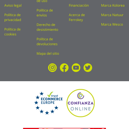
de uso
Aviso legal
Financiación
Marca Kolorea
Política de
Política de
Acerca de
Marca Natuur
envíos
privacidad
Ferrokey
Marca Wesco
Derecho de
Política de
desistimiento
cookies
Política de
devoluciones
Mapa del sitio