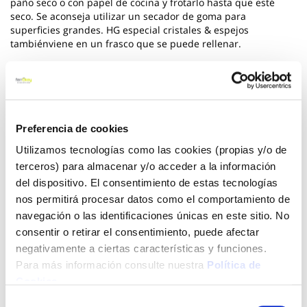
paño seco o con papel de cocina y frotarlo hasta que esté
seco. Se aconseja utilizar un secador de goma para
superficies grandes. HG especial cristales & espejos
tambiénviene en un frasco que se puede rellenar.
Ver más
4,31 €
Preferencia de cookies
Utilizamos tecnologías como las cookies (propias y/o de
Añadir al carrito
terceros) para almacenar y/o acceder a la información
del dispositivo. El consentimiento de estas tecnologías
nos permitirá procesar datos como el comportamiento de
navegación o las identificaciones únicas en este sitio. No
Click&Collect - Recogida gratis
Envío a domicilio:
consentir o retirar el consentimiento, puede afectar
en nuestras tiendas
5 días hábiles
negativamente a ciertas características y funciones.
Para más información consulte nuestra
Política de
Cookies
.
+ INFO
Selección