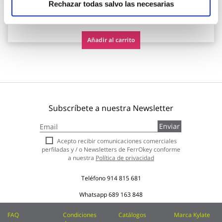
Rechazar todas salvo las necesarias
28,45 €
Añadir al carrito
Subscríbete a nuestra Newsletter
Inscríbase
Enviar
a
nuestro
Acepto recibir comunicaciones comerciales
boletín
perfiladas y / o Newsletters de FerrOkey conforme
de
a nuestra
Política de privacidad
noticias:
Teléfono
914 815 681
Whatsapp
689 163 848
FAQ
Condiciones
Catálogos
Marca Kylate