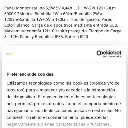
Panel Monocristalino 5,5W 5V 4,4Ah LED 1W-2W 120+60Lm
6000K 3Modos: Bombilla 1W a 60Lm/Bombilla 2W a
120Lm/Bombilla 1W+2W a 180Lm. Tipo de fijación: Pared.
Color: Blanco. Carga de dispositivos mediante entrada USB.
Máxiam autonomía 12H. Circuito protegido. Tiempo de Carga
8 - 12H. Panel y Bombillas IP55. Batería IP20
*** Utilice los biocidas de forma segura. Lea siempre la
etiqueta y la informacion sobre el biocida antes de usarlo
Ver más
Preferencia de cookies
39,95 €
Utilizamos tecnologías como las cookies (propias y/o de
terceros) para almacenar y/o acceder a la información
del dispositivo. El consentimiento de estas tecnologías
Añadir al carrito
nos permitirá procesar datos como el comportamiento de
navegación o las identificaciones únicas en este sitio. No
consentir o retirar el consentimiento, puede afectar
negativamente a ciertas características y funciones.