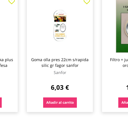
ka plus
Goma olla pres 22cm s/rapida
Filtro + j
fesa
silic gr fagor sanfor
or
Sanfor
6,03 €
Añadir al carrito
Añad