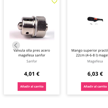
galería
de
imágenes
Valvula olla pres acero
Mango superior practi
magefesa sanfor
22cm (4-6-8 l) mage
Sanfor
Magefesa
4,01 €
6,03 €
Añadir al carrito
Añadir al carrito