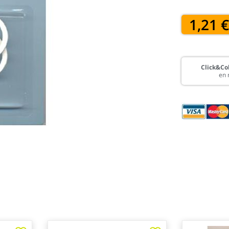
1,21 
Click&Col
en 