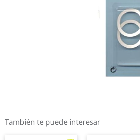
Saltar
al
También te puede interesar
comienzo
de
la