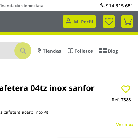
914 815 681
Financiación inmediata
Mi 
Mi Perfil
Buscar
Tiendas
Folletos
Blog
afetera 04tz inox sanfor
Ref:
75881
as cafetera acero inox 4t
Ver más