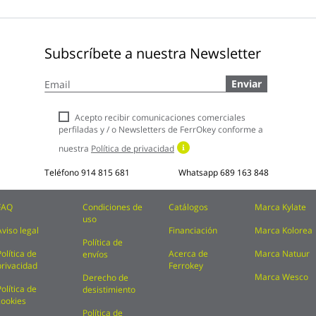
Subscríbete a nuestra Newsletter
Inscríbase
Enviar
a
nuestro
boletín
Acepto recibir comunicaciones comerciales
de
perfiladas y / o Newsletters de FerrOkey conforme a
noticias:
nuestra
Política de privacidad
Teléfono
914 815 681
Whatsapp
689 163 848
FAQ
Condiciones de
Catálogos
Marca Kylate
uso
Aviso legal
Financiación
Marca Kolorea
Política de
Política de
Acerca de
Marca Natuur
envíos
privacidad
Ferrokey
Marca Wesco
Derecho de
Política de
desistimiento
cookies
Política de