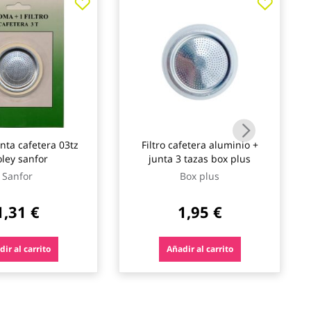
unta cafetera 03tz
Filtro cafetera aluminio +
oley sanfor
junta 3 tazas box plus
Sanfor
Box plus
1,31 €
1,95 €
ir al carrito
Añadir al carrito