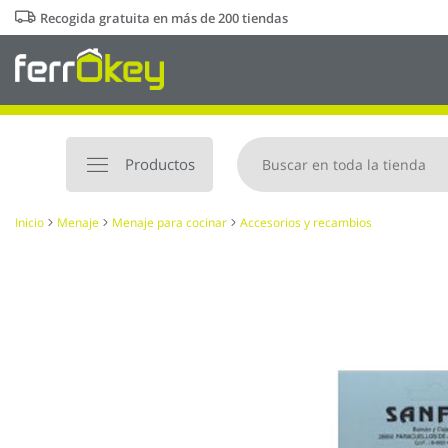
Ir
Recogida gratuita en más de 200 tiendas
al
contenido
Productos
Inicio
Menaje
Menaje para cocinar
Accesorios y recambios
Saltar
al
final
de
la
galería
de
imágenes