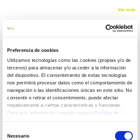
Ver más
29,95 €
Preferencia de cookies
Añadir al carrito
Utilizamos tecnologías como las cookies (propias y/o de
terceros) para almacenar y/o acceder a la información
del dispositivo. El consentimiento de estas tecnologías
Click&Collect - Recogida gratis
Envío a domicilio:
nos permitirá procesar datos como el comportamiento de
en nuestras tiendas
5 días hábiles
navegación o las identificaciones únicas en este sitio. No
consentir o retirar el consentimiento, puede afectar
negativamente a ciertas características y funciones.
+ INFO
Para más información consulte nuestra
Política de
Cookies
.
Selección
LOCALIZA TU TIENDA MÁS CERCANA
Necesario
de