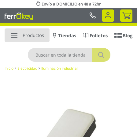
Ir
Envío a DOMICILIO en 48 a 72hr
al
Mi 
contenido
Productos
Tiendas
Folletos
Blog
Buscar
Inicio
Electricidad
Iluminación industrial
Saltar
al
final
de
la
galería
de
imágenes