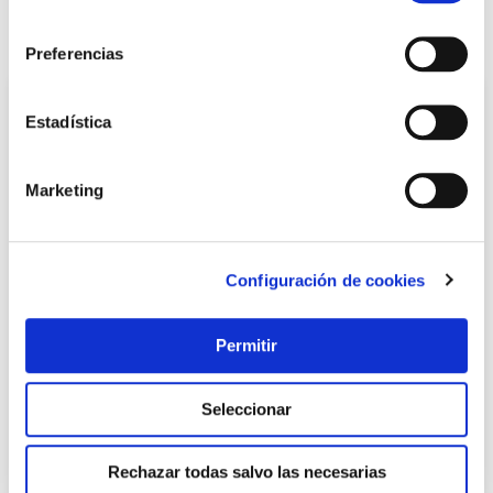
consentimiento
También te puede interesar
Preferencias
Estadística
Marketing
Configuración de cookies
Pantalla led plafon pc aluminio 70cm 24w 2500lm cct
Permitir
ip20 matel
Matel
Seleccionar
38,45 €
Rechazar todas salvo las necesarias
Añadir al carrito