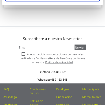
Subscríbete a nuestra Newsletter
Inscríbase
Enviar
a
nuestro
Acepto recibir comunicaciones comerciales
boletín
perfiladas y / o Newsletters de FerrOkey conforme
de
a nuestra
Política de privacidad
noticias:
Teléfono
914 815 681
Whatsapp
689 163 848
FAQ
Condiciones
Catálogos
Marca Kylate
de uso
Aviso legal
Financiación
Marca Kolorea
Política de
Política de
Acerca de
Marca Natuur
envíos