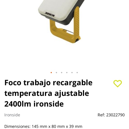
Saltar
Foco trabajo recargable
al
temperatura ajustable
comienzo
de
2400lm ironside
la
galería
de
Ironside
Ref:
23022790
imágenes
Dimensiones: 145 mm x 80 mm x 39 mm