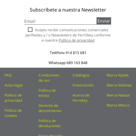
Subscríbete a nuestra Newsletter
Inscríbase
Enviar
a
nuestro
Acepto recibir comunicaciones comerciales
boletín
perfiladas y / o Newsletters de FerrOkey conforme
de
a nuestra
Política de privacidad
noticias:
Teléfono
914 815 681
Whatsapp
689 163 848
FAQ
Condiciones
Catálogos
Marca Kylate
de uso
Aviso legal
Financiación
Marca Kolorea
Política de
Política de
Acerca de
Marca Natuur
envíos
privacidad
Ferrokey
Marca Wesco
Derecho de
Política de
desistimiento
cookies
Política de
devoluciones
Mapa del sitio