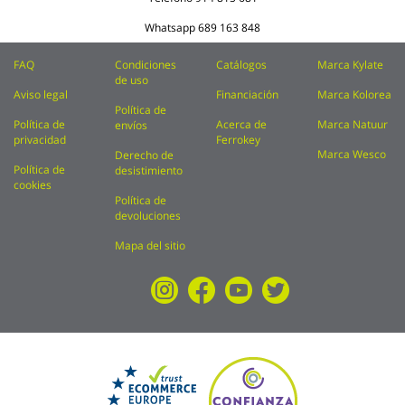
Whatsapp
689 163 848
FAQ
Condiciones
Catálogos
Marca Kylate
de uso
Aviso legal
Financiación
Marca Kolorea
Política de
Política de
Acerca de
Marca Natuur
envíos
privacidad
Ferrokey
Marca Wesco
Derecho de
Política de
desistimiento
cookies
Política de
devoluciones
Mapa del sitio