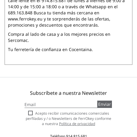
calle iente en el 914.815.681 de lunes a viernes de 9:00 a
14:00 y de 15:00 a 18:00 o a través de Whatsapp en el
689.163.848 Busca tu tienda más cercana en
www.ferrokey.eu y te sorprenderás de las ofertas,
promociones y descuentos que encontrarás.
Compra al lado de casa y a los mejores precios en
Sercomac.
Tu ferretería de confianza en Cocentaina.
Subscríbete a nuestra Newsletter
Inscríbase
Enviar
a
nuestro
Acepto recibir comunicaciones comerciales
boletín
perfiladas y / o Newsletters de FerrOkey conforme
de
a nuestra
Política de privacidad
noticias:
Teléfono
914 815 681