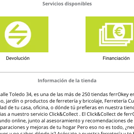
Servicios disponibles
Información de la tienda
alle Toledo 34, es una de las más de 250 tiendas ferrOkey en
ño, jardín o productos de ferretería y bricolaje, Ferretería
d de tu casa, oficina, o dónde tú prefieras en nuestra tien
 a nuestro servicio Click&Collect . El Click&Collect de fer
mundo online, junto al asesoramiento y recomendaciones de 
araciones y mejoras de tu hogar Pero eso no es todo, ¿nece
ves y no sabes dónde ir? Acércate a nuestra ferretería y te