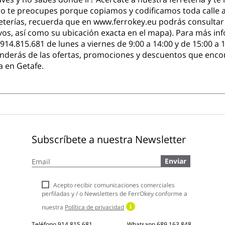
e, no te preocupes porque copiamos y codificamos toda call
eterías, recuerda que en www.ferrokey.eu podrás consultar 
tivos, así como su ubicación exacta en el mapa). Para más 
914.815.681 de lunes a viernes de 9:00 a 14:00 y de 15:00 a
nderás de las ofertas, promociones y descuentos que encon
a en Getafe.
Subscríbete a nuestra Newsletter
Inscríbase
Enviar
a
nuestro
boletín
Acepto recibir comunicaciones comerciales
de
perfiladas y / o Newsletters de FerrOkey conforme a
noticias:
nuestra
Política de privacidad
Teléfono
914 815 681
Whatsapp
689 163 848