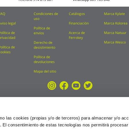
FAQ
Condiciones de
Catálogos
Marca Kylate
uso
Aviso legal
Financiación
Marca Kolorea
Política de
Política de
Acerca de
Marca Natuur
envíos
privacidad
Ferrokey
Marca Wesco
Derecho de
Política de
desistimiento
cookies
Política de
devoluciones
Mapa del sitio
mo las cookies (propias y/o de terceros) para almacenar y/o acc
o. El consentimiento de estas tecnologías nos permitirá procesa