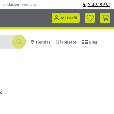
914 815 681
Financiación inmediata
Mi 
Mi Perfil
Buscar
Tiendas
Folletos
Blog
id