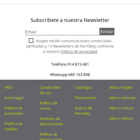
Subscríbete a nuestra Newsletter
Inscríbase
Enviar
a
nuestro
Acepto recibir comunicaciones comerciales
boletín
perfiladas y / o Newsletters de FerrOkey conforme
de
a nuestra
Política de privacidad
noticias:
Teléfono
914 815 681
Whatsapp
689 163 848
FAQ
Condiciones
Catálogos
Marca Kylate
de uso
Aviso legal
Financiación
Marca Kolorea
Política de
Política de
Acerca de
Marca Natuur
envíos
privacidad
Ferrokey
Marca Wesco
Derecho de
Política de
desistimiento
cookies
Política de
devoluciones