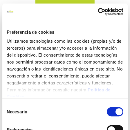
Preferencia de cookies
Utilizamos tecnologías como las cookies (propias y/o de
terceros) para almacenar y/o acceder a la información
del dispositivo. El consentimiento de estas tecnologías
nos permitirá procesar datos como el comportamiento de
navegación o las identificaciones únicas en este sitio. No
consentir o retirar el consentimiento, puede afectar
negativamente a ciertas características y funciones.
Para más información consulte nuestra
Política de
Cookies
.
Selección
Información de la tienda
Necesario
de
consentimiento
Ferretería Real ubicada en la población de S. Agustín de
Guadalix, Calle de Julián Berrendero, 1, es una de las más
Preferencias