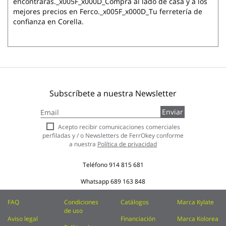
encontrarás._x005F_x000D_Compra al lado de casa y a los
mejores precios en Ferco._x005F_x000D_Tu ferretería de
confianza en Corella.
Subscríbete a nuestra Newsletter
Inscríbase
Enviar
a
nuestro
Acepto recibir comunicaciones comerciales
boletín
perfiladas y / o Newsletters de FerrOkey conforme
de
a nuestra
Política de privacidad
noticias:
Teléfono
914 815 681
Whatsapp
689 163 848
FAQ
Condiciones
Catálogos
Marca Kylate
de uso
Aviso legal
Financiación
Marca Kolorea