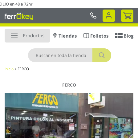
Ir
Envío a DOMICILIO en 48 a 72hr
al
Mi 
contenido
Productos
Tiendas
Folletos
Blog
Buscar
Inicio
FERCO
FERCO