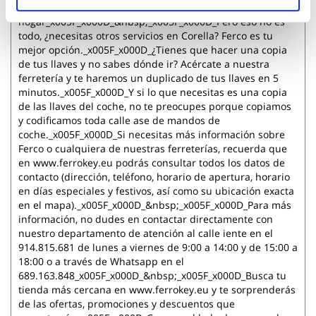
pequeñas reparaciones y mejoras de tu
hogar_x005F_x000D_&nbsp;_x005F_x000D_Pero eso no es
todo, ¿necesitas otros servicios en Corella? Ferco es tu
mejor opción._x005F_x000D_¿Tienes que hacer una copia
de tus llaves y no sabes dónde ir? Acércate a nuestra
ferretería y te haremos un duplicado de tus llaves en 5
minutos._x005F_x000D_Y si lo que necesitas es una copia
de las llaves del coche, no te preocupes porque copiamos
y codificamos toda calle ase de mandos de
coche._x005F_x000D_Si necesitas más información sobre
Ferco o cualquiera de nuestras ferreterías, recuerda que
en www.ferrokey.eu podrás consultar todos los datos de
contacto (dirección, teléfono, horario de apertura, horario
en días especiales y festivos, así como su ubicación exacta
en el mapa)._x005F_x000D_&nbsp;_x005F_x000D_Para más
información, no dudes en contactar directamente con
nuestro departamento de atención al calle iente en el
914.815.681 de lunes a viernes de 9:00 a 14:00 y de 15:00 a
18:00 o a través de Whatsapp en el
689.163.848_x005F_x000D_&nbsp;_x005F_x000D_Busca tu
tienda más cercana en www.ferrokey.eu y te sorprenderás
de las ofertas, promociones y descuentos que