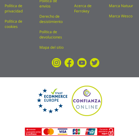
Política de
Política de
Acerca de
Marca Natuur
envíos
privacidad
Ferrokey
Marca Wesco
Derecho de
Política de
desistimiento
cookies
Política de
devoluciones
Mapa del sitio