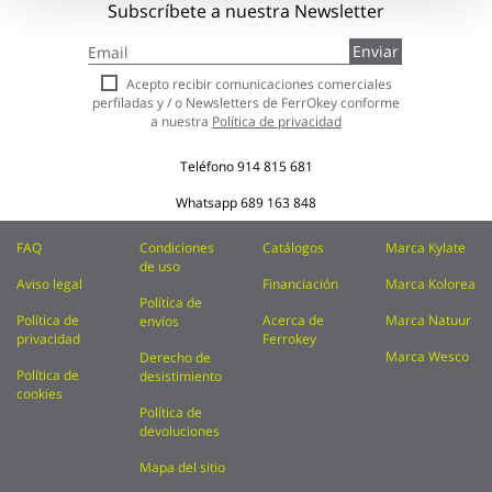
Subscríbete a nuestra Newsletter
Inscríbase
Enviar
a
nuestro
Acepto recibir comunicaciones comerciales
boletín
perfiladas y / o Newsletters de FerrOkey conforme
de
a nuestra
Política de privacidad
noticias:
Teléfono
914 815 681
Whatsapp
689 163 848
FAQ
Condiciones
Catálogos
Marca Kylate
de uso
Aviso legal
Financiación
Marca Kolorea
Política de
Política de
Acerca de
Marca Natuur
envíos
privacidad
Ferrokey
Marca Wesco
Derecho de
Política de
desistimiento
cookies
Política de
devoluciones
Mapa del sitio