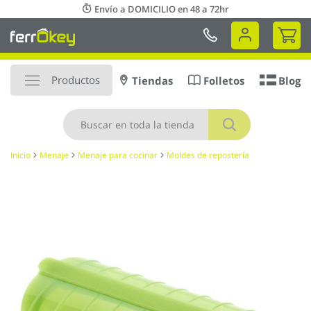
Ir
Envío a DOMICILIO en 48 a 72hr
al
Mi 
contenido
Productos
Tiendas
Folletos
Blog
Buscar
Inicio
Menaje
Menaje para cocinar
Moldes de repostería
Saltar
al
final
de
la
galería
de
imágenes