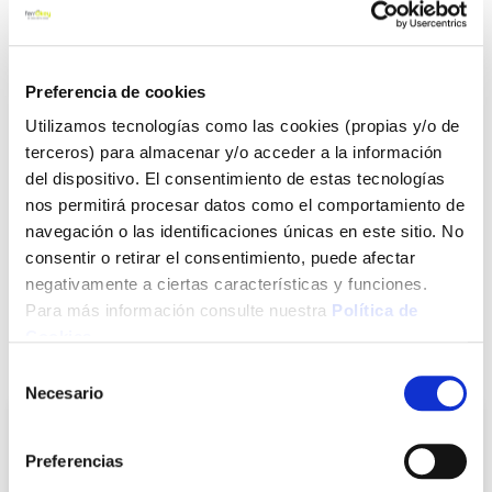
Ver más
Preferencia de cookies
18,50 €
Utilizamos tecnologías como las cookies (propias y/o de
terceros) para almacenar y/o acceder a la información
Agotado
del dispositivo. El consentimiento de estas tecnologías
nos permitirá procesar datos como el comportamiento de
Introduce tu e-mail y te avisaremos si el artículo vuelve a
navegación o las identificaciones únicas en este sitio. No
estar disponible.
consentir o retirar el consentimiento, puede afectar
Avisarme
negativamente a ciertas características y funciones.
Para más información consulte nuestra
Política de
Cookies
.
También te puede interesar
Selección
Necesario
de
consentimiento
Preferencias