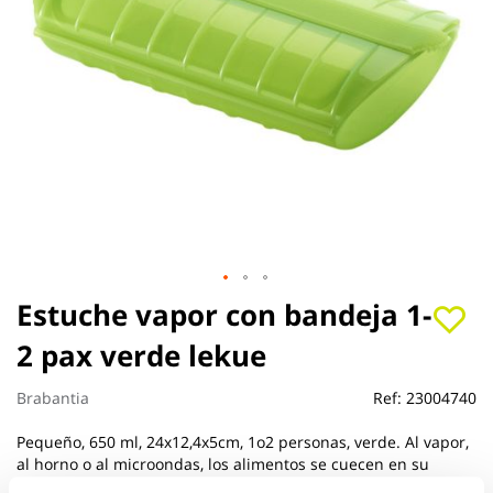
Saltar
Estuche vapor con bandeja 1-
al
2 pax verde lekue
comienzo
de
la
Brabantia
Ref:
23004740
galería
de
Pequeño, 650 ml, 24x12,4x5cm, 1o2 personas, verde. Al vapor,
imágenes
al horno o al microondas, los alimentos se cuecen en su
propio jugo, conservando todos sus nutrientes