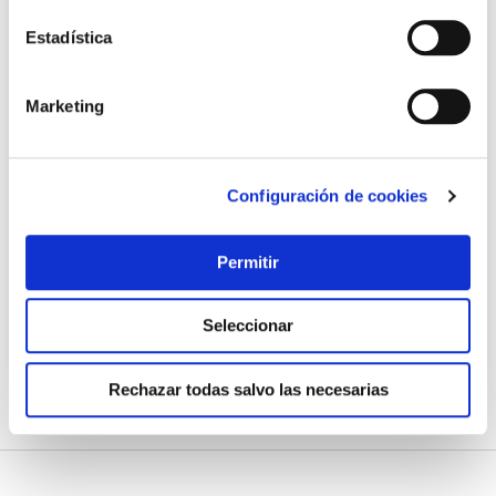
Estadística
Marketing
Estuche vapor hondo sin bandeja 3-4 pax verde
brabantia
Configuración de cookies
Brabantia
21,55 €
Permitir
Añadir al carrito
Seleccionar
Rechazar todas salvo las necesarias