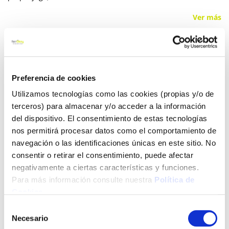
Ver más
14,80 €
Preferencia de cookies
Añadir al carrito
Utilizamos tecnologías como las cookies (propias y/o de
terceros) para almacenar y/o acceder a la información
del dispositivo. El consentimiento de estas tecnologías
nos permitirá procesar datos como el comportamiento de
Click&Collect - Recogida gratis
Envío a domicilio:
en nuestras tiendas
5 días hábiles
navegación o las identificaciones únicas en este sitio. No
consentir o retirar el consentimiento, puede afectar
negativamente a ciertas características y funciones.
+ INFO
Para más información consulte nuestra
Política de
Cookies
.
Selección
LOCALIZA TU TIENDA MÁS CERCANA
Necesario
de