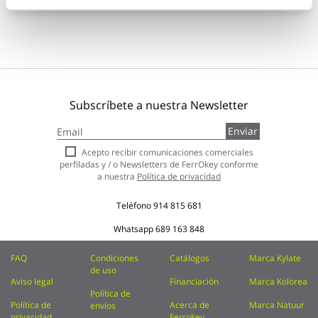
Subscríbete a nuestra Newsletter
Inscríbase
Enviar
a
nuestro
Acepto recibir comunicaciones comerciales
boletín
perfiladas y / o Newsletters de FerrOkey conforme
de
a nuestra
Política de privacidad
noticias:
Teléfono
914 815 681
Whatsapp
689 163 848
FAQ
Condiciones
Catálogos
Marca Kylate
de uso
Aviso legal
Financiación
Marca Kolorea
Política de
Política de
Acerca de
Marca Natuur
envíos
privacidad
Ferrokey