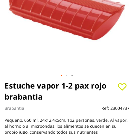
Saltar
Estuche vapor 1-2 pax rojo
al
brabantia
comienzo
de
la
Brabantia
Ref:
23004737
galería
de
Pequeño, 650 ml, 24x12,4x5cm, 1o2 personas, verde. Al vapor,
imágenes
al horno o al microondas, los alimentos se cuecen en su
propio jugo, conservando todos sus nutrientes