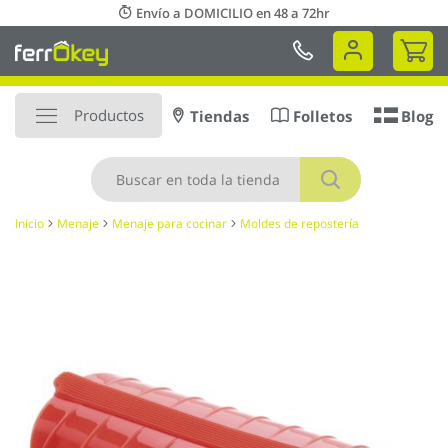
Ir
Envío a DOMICILIO en 48 a 72hr
al
Mi 
contenido
Productos
Tiendas
Folletos
Blog
Buscar
Inicio
Menaje
Menaje para cocinar
Moldes de repostería
Saltar
al
final
de
la
galería
de
imágenes