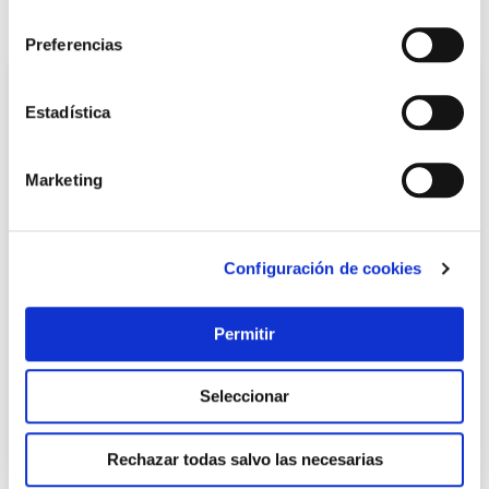
consentimiento
También te puede interesar
Preferencias
Estadística
Marketing
Configuración de cookies
Estuche vapor hondo sin bandeja 3-4 pax verde
brabantia
Permitir
Brabantia
Seleccionar
21,55 €
Rechazar todas salvo las necesarias
Añadir al carrito