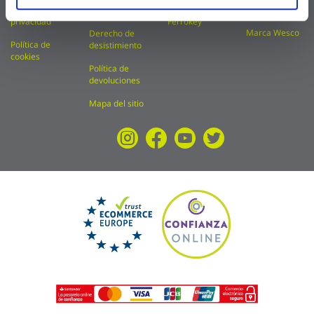
Política de
Acerca de
Marca Natuur
envíos
privacidad
Ferrokey
Marca Wesco
Derecho de
Política de
desistimiento
cookies
Política de
devoluciones
Mapa del sitio