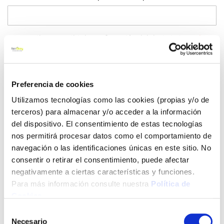
Email para recibir la confirmación del desistimiento
Motivo de desistimiento
Preferencia de cookies
Utilizamos tecnologías como las cookies (propias y/o de
terceros) para almacenar y/o acceder a la información
Nº de referencia del producto
Cantidad
del dispositivo. El consentimiento de estas tecnologías
nos permitirá procesar datos como el comportamiento de
navegación o las identificaciones únicas en este sitio. No
consentir o retirar el consentimiento, puede afectar
Mediante el envío de este formulario, comunico de forma
negativamente a ciertas características y funciones.
inequívoca mi decisión de desistir del contrato de compra
Para más información consulte nuestra
Política de
correspondiente al pedido indicado, respecto de los
productos y cantidades señalados en este formulario.
Cookies
.
Declaro que los datos facilitados son correctos a efectos de
Selección
identificar el contrato respecto del cual ejerzo el derecho de
Necesario
de