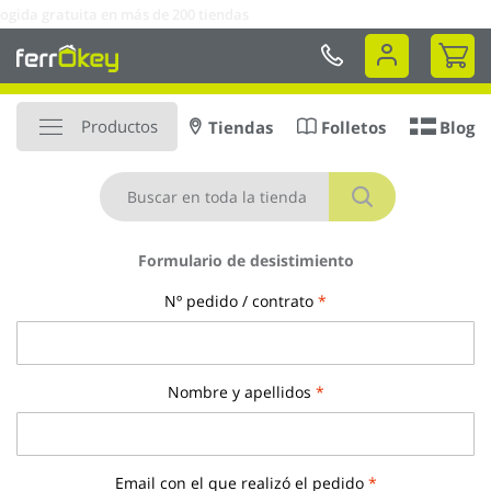
Ir
ás de 200 tiendas
al
Mi 
contenido
Productos
Tiendas
Folletos
Blog
Buscar
Formulario de desistimiento
Nº pedido / contrato
Nombre y apellidos
Email con el que realizó el pedido