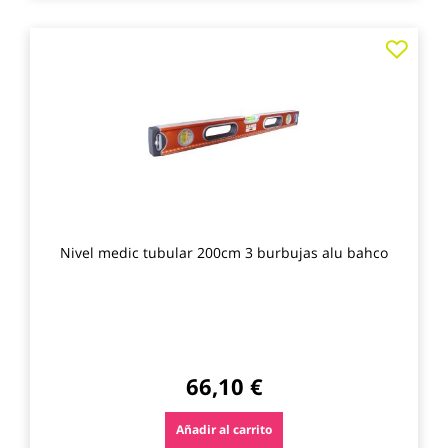
Agre
a
los
favo
Nivel medic tubular 200cm 3 burbujas alu bahco
66,10 €
Añadir al carrito