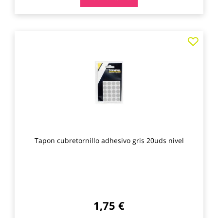
Agre
a
los
favo
Tapon cubretornillo adhesivo gris 20uds nivel
1,75 €