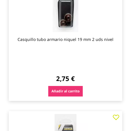
Casquillo tubo armario niquel 19 mm 2 uds nivel
2,75 €
Añadir al carrito
Agre
a
los