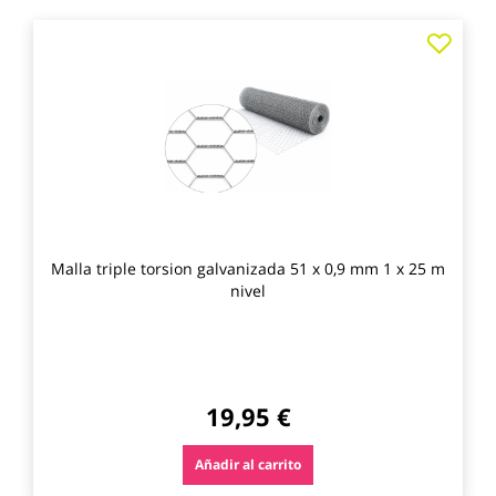
Agre
a
los
favo
Malla triple torsion galvanizada 51 x 0,9 mm 1 x 25 m
nivel
19,95 €
Añadir al carrito