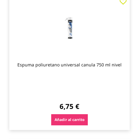
a
los
favo
Espuma poliuretano universal canula 750 ml nivel
6,75 €
Añadir al carrito