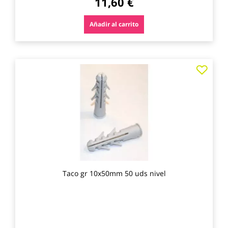
11,60 €
Añadir al carrito
Agre
a
los
favo
Taco gr 10x50mm 50 uds nivel