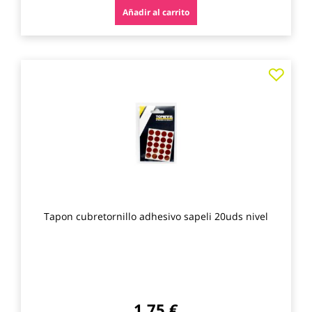
Añadir al carrito
Agre
a
los
favo
Tapon cubretornillo adhesivo sapeli 20uds nivel
1,75 €