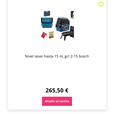
Agre
a
los
favo
Nivel laser hasta 15 m, gcl 2-15 bosch
265,50 €
Añadir al carrito