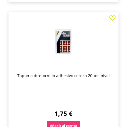
Agre
a
los
favo
Tapon cubretornillo adhesivo cerezo 20uds nivel
1,75 €
Añadir al carrito