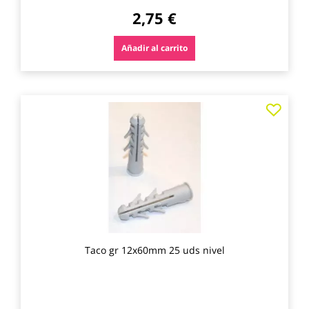
2,75 €
Añadir al carrito
Agre
a
los
favo
Taco gr 12x60mm 25 uds nivel