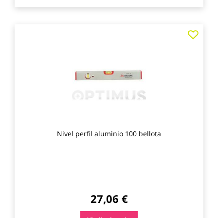
Agre
a
los
favo
Nivel perfil aluminio 100 bellota
27,06 €