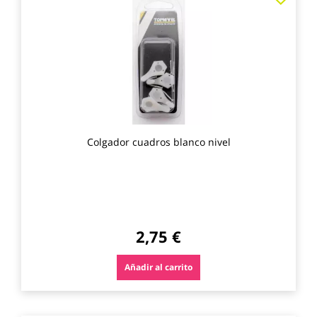
a
los
favo
Colgador cuadros blanco nivel
2,75 €
Añadir al carrito