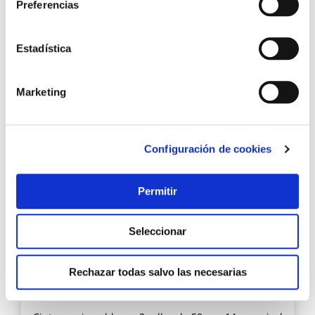
Preferencias
Estadística
69,95 €
Marketing
Añadir al carrito
Configuración de cookies
Agre
a
Permitir
los
favo
Seleccionar
Rechazar todas salvo las necesarias