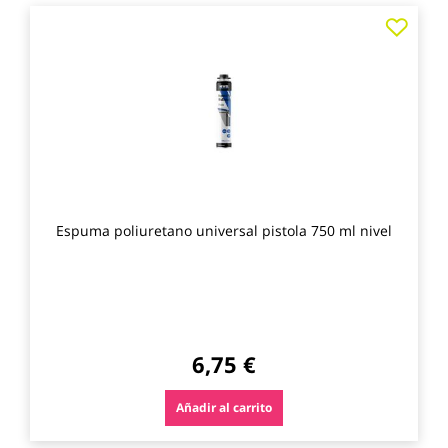
Agre
a
los
favo
Espuma poliuretano universal pistola 750 ml nivel
6,75 €
Añadir al carrito