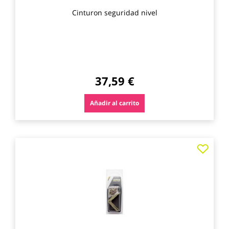
Cinturon seguridad nivel
37,59 €
Añadir al carrito
Agre
a
los
favo