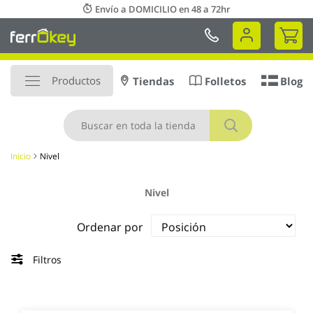
Ir
Envío a DOMICILIO en 48 a 72hr
al
Mi 
contenido
Productos
Tiendas
Folletos
Blog
Buscar
Inicio
Nivel
Nivel
Ordenar por
Filtros