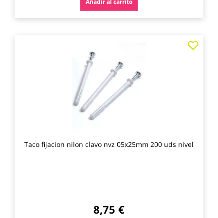
Añadir al carrito
Agre
a
los
favo
Taco fijacion nilon clavo nvz 05x25mm 200 uds nivel
8,75 €