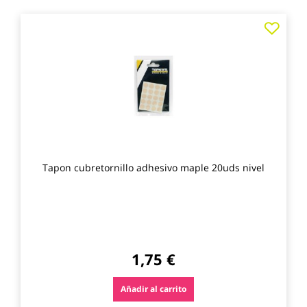
Agre
a
los
favo
Tapon cubretornillo adhesivo maple 20uds nivel
1,75 €
Añadir al carrito