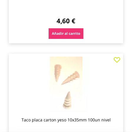
4,60 €
Añadir al carrito
Agre
a
los
favo
Taco placa carton yeso 10x35mm 100un nivel