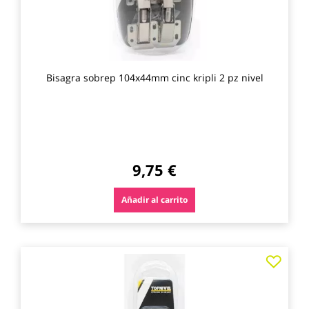
Bisagra sobrep 104x44mm cinc kripli 2 pz nivel
9,75 €
Añadir al carrito
Agre
a
los
favo