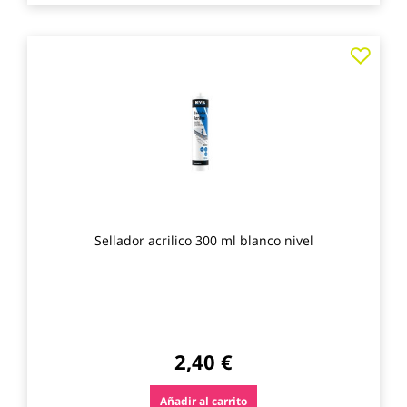
Agre
a
los
favo
Sellador acrilico 300 ml blanco nivel
2,40 €
Añadir al carrito