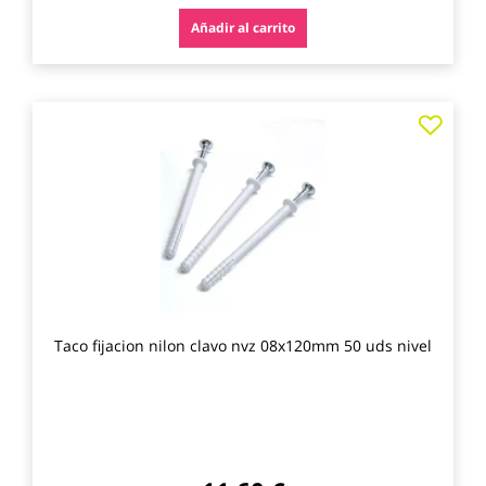
Añadir al carrito
Agre
a
los
favo
Taco fijacion nilon clavo nvz 08x120mm 50 uds nivel