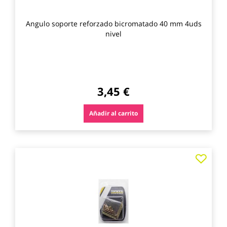
Angulo soporte reforzado bicromatado 40 mm 4uds
nivel
3,45 €
Añadir al carrito
Agre
a
los
favo