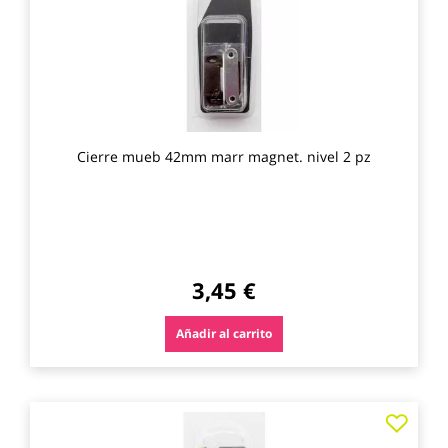
favo
Cierre mueb 42mm marr magnet. nivel 2 pz
3,45 €
Añadir al carrito
Agre
a