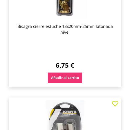
Bisagra cierre estuche 13x20mm-25mm latonada
nivel
6,75 €
Añadir al carrito
Agre
a
los
favo