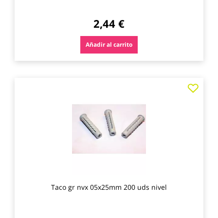
2,44 €
Añadir al carrito
Agre
a
los
favo
Taco gr nvx 05x25mm 200 uds nivel