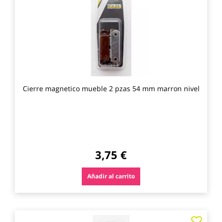
los
favo
Cierre magnetico mueble 2 pzas 54 mm marron nivel
3,75 €
Añadir al carrito
Agre