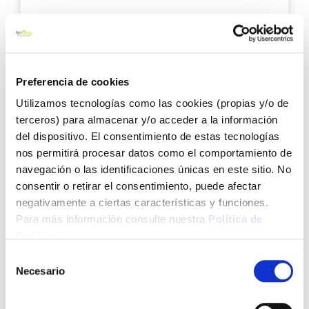
6,45 €
Preferencia de cookies
Añadir al carrito
Utilizamos tecnologías como las cookies (propias y/o de
terceros) para almacenar y/o acceder a la información
del dispositivo. El consentimiento de estas tecnologías
Agre
nos permitirá procesar datos como el comportamiento de
a
navegación o las identificaciones únicas en este sitio. No
los
consentir o retirar el consentimiento, puede afectar
favo
negativamente a ciertas características y funciones.
Para más información consulte nuestra
Política de
Cookies
.
Selección
Necesario
de
consentimiento
Cinta persiana blanca 2 rollos de 50m x 22 mm nivel