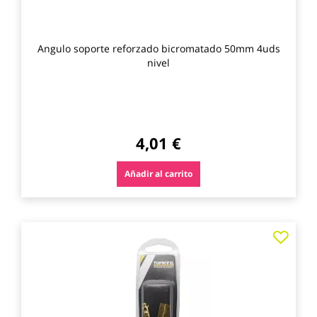
Angulo soporte reforzado bicromatado 50mm 4uds
nivel
4,01 €
Añadir al carrito
Agre
a
los
favo