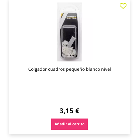
Agre
a
los
favo
Colgador cuadros pequeño blanco nivel
3,15 €
Añadir al carrito