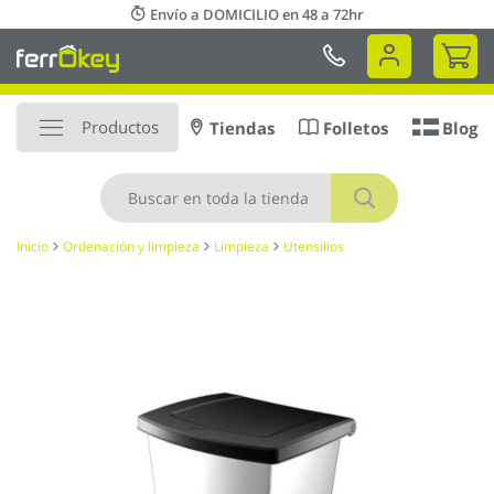
Ir
Envío a DOMICILIO en 48 a 72hr
al
Mi 
contenido
Productos
Tiendas
Folletos
Blog
Buscar
Inicio
Ordenación y limpieza
Limpieza
Utensilios
Saltar
al
final
de
la
galería
de
imágenes