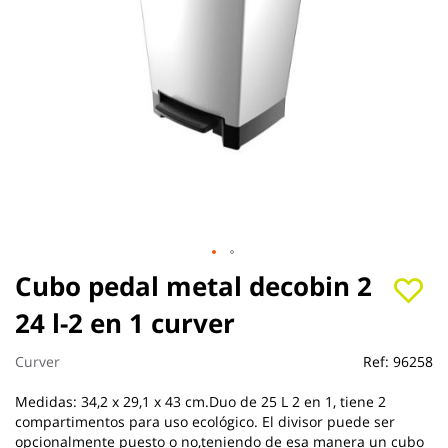
Saltar
Cubo pedal metal decobin 2
al
24 l-2 en 1 curver
comienzo
de
la
Curver
Ref:
96258
galería
de
Medidas: 34,2 x 29,1 x 43 cm.Duo de 25 L 2 en 1, tiene 2
imágenes
compartimentos para uso ecológico. El divisor puede ser
opcionalmente puesto o no,teniendo de esa manera un cubo