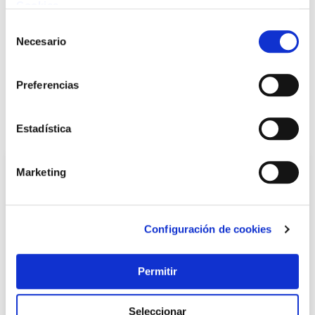
Cookies
.
Selección
Necesario
de
+ INFO
consentimiento
Preferencias
LOCALIZA TU TIENDA MÁS CERCANA
También te puede interesar
Estadística
Marketing
Configuración de cookies
Permitir
TOP VENTAS
Seleccionar