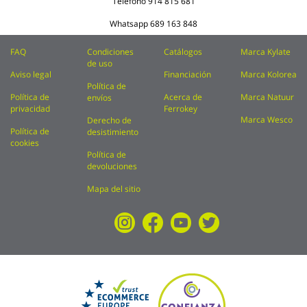
Teléfono
914 815 681
Whatsapp
689 163 848
FAQ
Condiciones
Catálogos
Marca Kylate
de uso
Aviso legal
Financiación
Marca Kolorea
Política de
Política de
Acerca de
Marca Natuur
envíos
privacidad
Ferrokey
Marca Wesco
Derecho de
Política de
desistimiento
cookies
Política de
devoluciones
Mapa del sitio