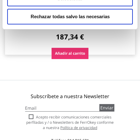
Contenedor basura ecologico metalico 4 departamentos
gris don hierro
Rechazar todas salvo las necesarias
Don hierro
187,34 €
Añadir al carrito
Subscríbete a nuestra Newsletter
Inscríbase
Enviar
a
nuestro
Acepto recibir comunicaciones comerciales
boletín
perfiladas y / o Newsletters de FerrOkey conforme
de
a nuestra
Política de privacidad
noticias: