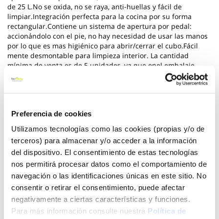
de 25 L.No se oxida, no se raya, anti-huellas y fácil de
limpiar.Integración perfecta para la cocina por su forma
rectangular.Contiene un sistema de apertura por pedal:
accionándolo con el pie, no hay necesidad de usar las manos
por lo que es mas higiénico para abrir/cerrar el cubo.Fácil
mente desmontable para limpieza interior. La cantidad
mínima de venta es de 5 unidades, ya que enel embalaje
vienen 5 cubos apilados.
Ver más
Preferencia de cookies
24,50 €
Utilizamos tecnologías como las cookies (propias y/o de
terceros) para almacenar y/o acceder a la información
del dispositivo. El consentimiento de estas tecnologías
Añadir al carrito
nos permitirá procesar datos como el comportamiento de
navegación o las identificaciones únicas en este sitio. No
consentir o retirar el consentimiento, puede afectar
negativamente a ciertas características y funciones.
Click&Collect - Recogida gratis
Envío a domicilio:
Para más información consulte nuestra
Política de
en nuestras tiendas
5 días hábiles