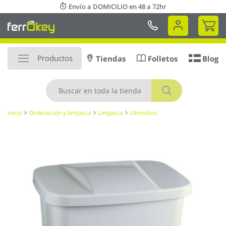
Ir
Envío a DOMICILIO en 48 a 72hr
al
Mi 
contenido
Productos
Tiendas
Folletos
Blog
Buscar
Inicio
Ordenación y limpieza
Limpieza
Utensilios
Saltar
al
final
de
la
galería
de
imágenes