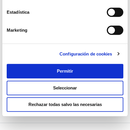
Estadística
Marketing
TOP VENTAS
Configuración de cookies
Cubo con escurridor 14 l ruedas automatico lila mery
Mery
Permitir
22,70 €
Seleccionar
Añadir al carrito
Rechazar todas salvo las necesarias