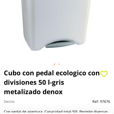
Saltar
Cubo con pedal ecologico con
al
divisiones 50 l-gris
comienzo
de
metalizado denox
la
galería
de
Denox
Ref:
97676
imágenes
Con pedal de apertura. Capacidad total 50l. Permite diversas