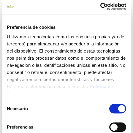
configuraciones entre 1 y 3 compartimentos para los distintos
tipos de residuos. Dimensiones 47,5X36X48cm
Ver más
Preferencia de cookies
22,09 €
Utilizamos tecnologías como las cookies (propias y/o de
terceros) para almacenar y/o acceder a la información
del dispositivo. El consentimiento de estas tecnologías
Agotado
nos permitirá procesar datos como el comportamiento de
navegación o las identificaciones únicas en este sitio. No
Introduce tu e-mail y te avisaremos si el artículo vuelve a
consentir o retirar el consentimiento, puede afectar
estar disponible.
negativamente a ciertas características y funciones.
Avisarme
Para más información consulte nuestra
Política de
Cookies
.
También te puede interesar
Selección
Necesario
de
consentimiento
Preferencias