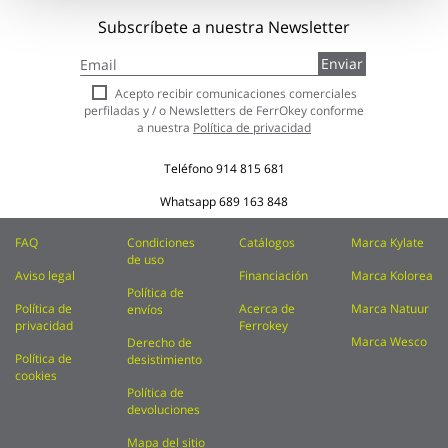
Subscríbete a nuestra Newsletter
Inscríbase
Enviar
a
nuestro
Acepto recibir comunicaciones comerciales
boletín
perfiladas y / o Newsletters de FerrOkey conforme
de
a nuestra
Política de privacidad
noticias:
Teléfono
914 815 681
Whatsapp
689 163 848
FAQ
Condiciones
Catálogos
Marca Kylate
de uso
Aviso legal
Financiación
Marca Kolorea
Política de
Política de
Acerca de
Marca Natuur
envíos
privacidad
Ferrokey
Marca Wesco
Derecho de
Política de
desistimiento
cookies
Política de
devoluciones
Mapa del sitio