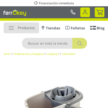
Ir
Financiación inmediata
al
Mi 
contenido
Productos
Tiendas
Folletos
Blog
Buscar
Inicio
Ordenación y limpieza
Limpieza
Utensilios
Saltar
al
final
de
la
galería
de
imágenes