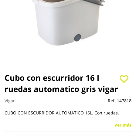
Saltar
Cubo con escurridor 16 l
al
ruedas automatico gris vigar
comienzo
de
la
Vigar
Ref:
147818
galería
de
CUBO CON ESCURRIDOR AUTOMÁTICO 16L. Con ruedas.
imágenes
Ver más