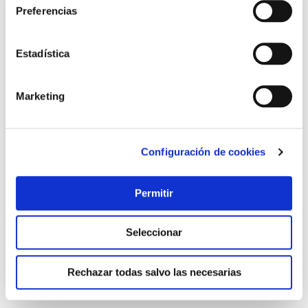
Preferencias
Estadística
Marketing
Configuración de cookies
TOP VENTAS
Cubo con escurridor 14 l ruedas automatico lila mery
Permitir
Mery
25,00 €
Seleccionar
Añadir al carrito
Rechazar todas salvo las necesarias