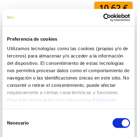
10,62 €
Añadir al carrito
Preferencia de cookies
Utilizamos tecnologías como las cookies (propias y/o de
terceros) para almacenar y/o acceder a la información
Click&Collect - Recogida gratis
Envío a domicilio:
del dispositivo. El consentimiento de estas tecnologías
en nuestras tiendas
5 días hábiles
nos permitirá procesar datos como el comportamiento de
navegación o las identificaciones únicas en este sitio. No
consentir o retirar el consentimiento, puede afectar
+ INFO
negativamente a ciertas características y funciones.
Para más información consulte nuestra
Política de
Cookies
.
LOCALIZA TU TIENDA MÁS CERCANA
Selección
Necesario
de
También te puede interesar
consentimiento