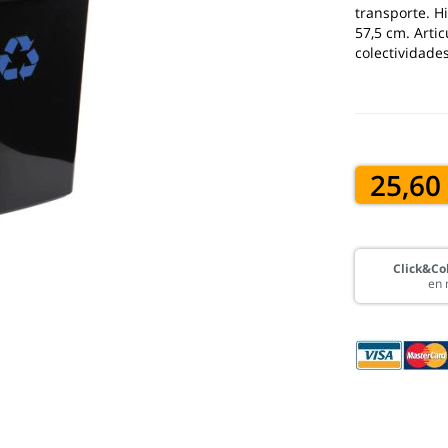
transporte. Hi
57,5 cm. Arti
colectividade
25,60
Click&Col
en 