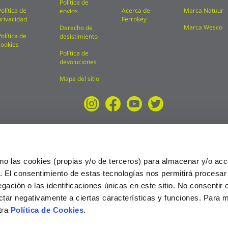
Política de
Política de
Acerca de
Marca Natuur
envíos
privacidad
Ferrokey
Marca Wesco
Derecho de
Política de
desistimiento
cookies
Política de
devoluciones
Mapa del sitio
mo las cookies (propias y/o de terceros) para almacenar y/o acc
o. El consentimiento de estas tecnologías nos permitirá procesa
ción o las identificaciones únicas en este sitio. No consentir o 
ctar negativamente a ciertas características y funciones. Para 
tra
Política de Cookies
.