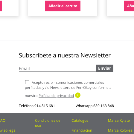
Añadir al carrito
Añad
Subscríbete a nuestra Newsletter
Inscríbase
Enviar
a
nuestro
boletín
Acepto recibir comunicaciones comerciales
de
perfiladas y / o Newsletters de FerrOkey conforme a
noticias:
nuestra
Política de privacidad
Teléfono
914 815 681
Whatsapp
689 163 848
FAQ
Condiciones de
Catálogos
Marca Kylate
uso
Aviso legal
Financiación
Marca Kolorea