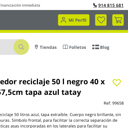
914 815 681
Financiación inmediata
Mi 
Mi Perfil
Buscar
Tiendas
Folletos
Blog
dor reciclaje 50 l negro 40 x
57,5cm tapa azul tatay
Ref:
99658
iclaje 50 litros azul, tapa extraíble. Cuerpo negro brillante, sin
anuras. Símbolo frontal, para facilitar la correcta separación de
ticas asas incorporadas en los laterales para facilitar su