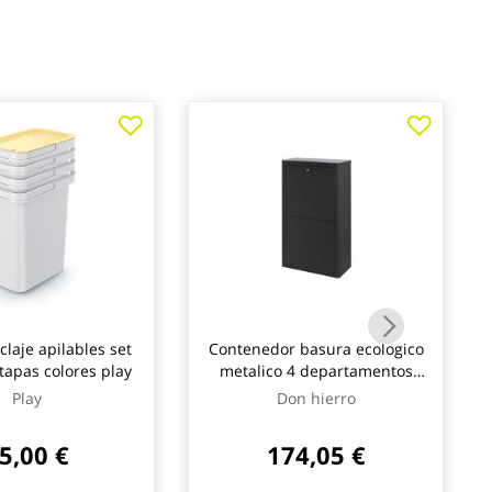
claje apilables set
Contenedor basura ecologico
 tapas colores play
metalico 4 departamentos
negro don hierro
Play
Don hierro
5,00 €
174,05 €