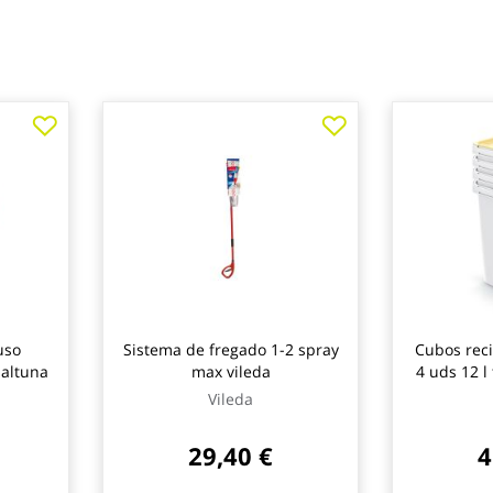
uso
Sistema de fregado 1-2 spray
Cubos reci
 altuna
max vileda
4 uds 12 l
Vileda
29,40 €
4