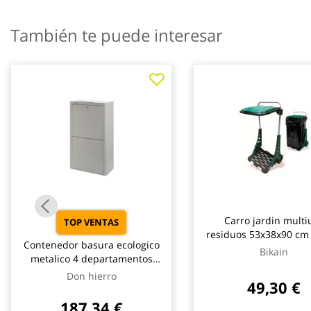
galería
de
También te puede interesar
imágenes
Carro jardin multi
TOP VENTAS
residuos 53x38x90 cm
Contenedor basura ecologico
Bikain
metalico 4 departamentos
gris don hierro
Don hierro
49,30 €
187,34 €