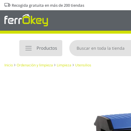
Ir
Recogida gratuita en más de 200 tiendas
al
contenido
Productos
Inicio
Ordenación y limpieza
Limpieza
Utensilios
Saltar
al
final
de
la
galería
de
imágenes