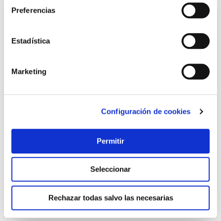
Preferencias
Estadística
Marketing
Configuración de cookies
Clavija cetac 3p + n + t 32a 380-415v ip44 famatel
Famatel
Permitir
9,37 €
Seleccionar
Añadir al carrito
Rechazar todas salvo las necesarias