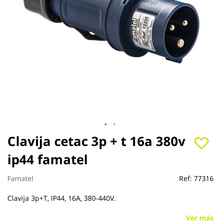
Saltar
Clavija cetac 3p + t 16a 380v
al
ip44 famatel
comienzo
de
la
Famatel
Ref:
77316
galería
de
Clavija 3p+T, IP44, 16A, 380-440V.
imágenes
Ver más