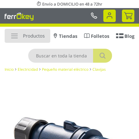
Ir
Envío a DOMICILIO en 48 a 72hr
al
Mi 
contenido
Productos
Tiendas
Folletos
Blog
Buscar
Inicio
Electricidad
Pequeño material eléctrico
Clavijas
Saltar
al
final
de
la
galería
de
imágenes