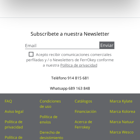
Subscríbete a nuestra Newsletter
Inscríbase
Enviar
a
nuestro
Acepto recibir comunicaciones comerciales
boletín
perfiladas y / o Newsletters de FerrOkey conforme
de
a nuestra
Política de privacidad
noticias:
Teléfono
914 815 681
Whatsapp
689 163 848
FAQ
Condiciones
Catálogos
Marca Kylate
de uso
Aviso legal
Financiación
Marca Kolorea
Política de
Política de
Acerca de
Marca Natuur
envíos
privacidad
Ferrokey
Marca Wesco
Derecho de
Política de
desistimiento