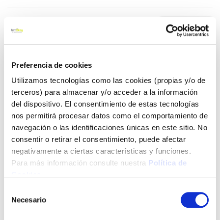
5,78 €
Añadir al carrito
Preferencia de cookies
Utilizamos tecnologías como las cookies (propias y/o de
terceros) para almacenar y/o acceder a la información
del dispositivo. El consentimiento de estas tecnologías
Click&Collect - Recogida gratis
Envío a domicilio:
nos permitirá procesar datos como el comportamiento de
en nuestras tiendas
5 días hábiles
navegación o las identificaciones únicas en este sitio. No
consentir o retirar el consentimiento, puede afectar
negativamente a ciertas características y funciones.
+ INFO
Para más información consulte nuestra
Política de
Cookies
.
LOCALIZA TU TIENDA MÁS CERCANA
Selección
Necesario
de
También te puede interesar
consentimiento