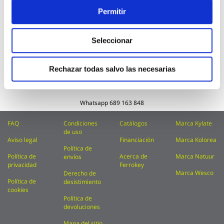
Permitir
Subscríbete a nuestra Newsletter
Inscríbase
Enviar
a
Seleccionar
nuestro
Acepto recibir comunicaciones comerciales
boletín
perfiladas y / o Newsletters de FerrOkey conforme
de
a nuestra
Política de privacidad
Rechazar todas salvo las necesarias
noticias:
Teléfono
914 815 681
Whatsapp
689 163 848
FAQ
Condiciones
Catálogos
Marca Kylate
de uso
Aviso legal
Financiación
Marca Kolorea
Política de
Política de
Acerca de
Marca Natuur
envíos
privacidad
Ferrokey
Marca Wesco
Derecho de
Política de
desistimiento
cookies
Política de
devoluciones
Mapa del sitio