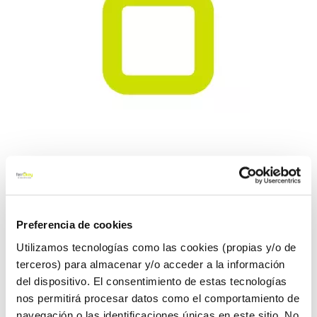
Saltar
Chaqueta trabajo ignifuga
al
alta visibilidad total azul
comienzo
de
Preferencia de cookies
welder hv wlh-300
la
galería
Utilizamos tecnologías como las cookies (propias y/o de
de
Total
Ref:
CF-127048
terceros) para almacenar y/o acceder a la información
imágenes
del dispositivo. El consentimiento de estas tecnologías
Cazadora de gran confort y diseño para soldadura o afines
nos permitirá procesar datos como el comportamiento de
fabricado en 78% Algodón con tratamiento FR, 20% fibra de
navegación o las identificaciones únicas en este sitio. No