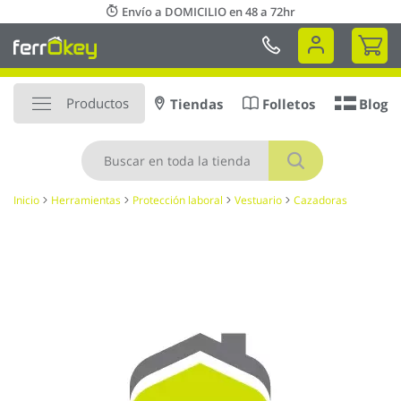
Ir
Envío a DOMICILIO en 48 a 72hr
al
Mi 
contenido
Productos
Tiendas
Folletos
Blog
Buscar
Inicio
Herramientas
Protección laboral
Vestuario
Cazadoras
Saltar
al
final
de
la
galería
de
imágenes