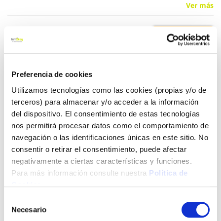
Ver más
20,19 €
Añadir al carrito
Preferencia de cookies
Utilizamos tecnologías como las cookies (propias y/o de
terceros) para almacenar y/o acceder a la información
del dispositivo. El consentimiento de estas tecnologías
Click&Collect - Recogida gratis
Envío a domicilio:
nos permitirá procesar datos como el comportamiento de
en nuestras tiendas
5 días hábiles
navegación o las identificaciones únicas en este sitio. No
consentir o retirar el consentimiento, puede afectar
negativamente a ciertas características y funciones.
+ INFO
Para más información consulte nuestra
Política de
Cookies
.
LOCALIZA TU TIENDA MÁS CERCANA
Selección
Necesario
de