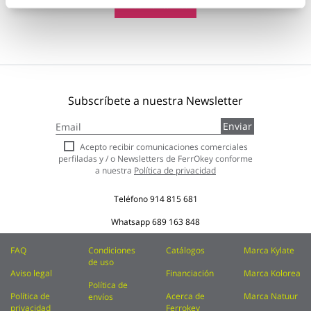
Añadir al carrito
Subscríbete a nuestra Newsletter
Inscríbase
Enviar
a
nuestro
Acepto recibir comunicaciones comerciales
boletín
perfiladas y / o Newsletters de FerrOkey conforme
de
a nuestra
Política de privacidad
noticias:
Teléfono
914 815 681
Whatsapp
689 163 848
FAQ
Condiciones
Catálogos
Marca Kylate
de uso
Aviso legal
Financiación
Marca Kolorea
Política de
Política de
Acerca de
Marca Natuur
envíos
privacidad
Ferrokey