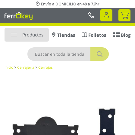
Ir
Envío a DOMICILIO en 48 a 72hr
al
Mi 
contenido
Productos
Tiendas
Folletos
Blog
Buscar
Inicio
Cerrajería
Cerrojos
Saltar
al
final
de
la
galería
de
imágenes