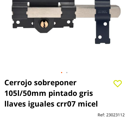
Saltar
Cerrojo sobreponer
al
105l/50mm pintado gris
comienzo
de
llaves iguales crr07 micel
la
galería
de
Ref:
23023112
imágenes