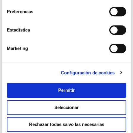
consentimiento
También te puede interesar
Preferencias
Estadística
Marketing
Configuración de cookies
TOP VENTAS
Permitir
Cerrojo 30 union fenosa, cuarto contador, con bombillo
45mm cromado, derecha interfer
Interfer
Seleccionar
34,45 €
Rechazar todas salvo las necesarias