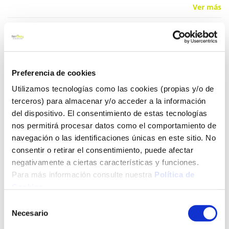
Ver más
17,94 €
Preferencia de cookies
Añadir al carrito
Utilizamos tecnologías como las cookies (propias y/o de
terceros) para almacenar y/o acceder a la información
del dispositivo. El consentimiento de estas tecnologías
Click&Collect - Recogida gratis
Envío a domicilio:
nos permitirá procesar datos como el comportamiento de
en nuestras tiendas
5 días hábiles
navegación o las identificaciones únicas en este sitio. No
consentir o retirar el consentimiento, puede afectar
negativamente a ciertas características y funciones.
+ INFO
Para más información consulte nuestra
Política de
Cookies
.
Selección
LOCALIZA TU TIENDA MÁS CERCANA
Necesario
de
consentimiento
También te puede interesar