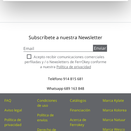
Subscríbete a nuestra Newsletter
Inscríbase
Enviar
a
nuestro
Acepto recibir comunicaciones comerciales
boletín
perfiladas y / o Newsletters de FerrOkey conforme
de
a nuestra
Política de privacidad
noticias:
Teléfono
914 815 681
Whatsapp
689 163 848
FAQ
Condiciones
Catálogos
Marca Kylate
de uso
Aviso legal
Financiación
Marca Kolorea
Política de
Política de
Acerca de
Marca Natuur
envíos
privacidad
Ferrokey
Marca Wesco
Derecho de