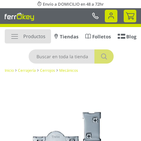
Ir
Envío a DOMICILIO en 48 a 72hr
al
Mi 
contenido
Productos
Tiendas
Folletos
Blog
Buscar
Inicio
Cerrajería
Cerrojos
Mecánicos
Saltar
al
final
de
la
galería
de
imágenes