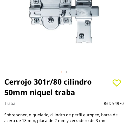
Saltar
Cerrojo 301r/80 cilindro
al
50mm niquel traba
comienzo
de
la
Traba
Ref:
94970
galería
de
Sobreponer, niquelado, cilindro de perfil europeo, barra de
imágenes
acero de 18 mm, placa de 2 mm y cerradero de 3 mm