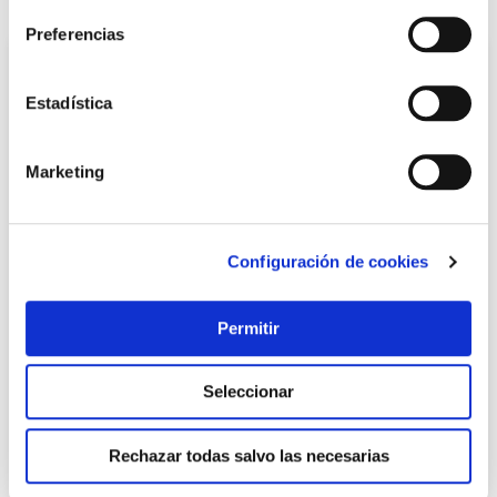
Preferencias
Estadística
Marketing
Configuración de cookies
Cerrojo 946rp/80 sistema r uve, cilindro ø 30x50mm
dorado fac
Permitir
Fac
73,80 €
Seleccionar
Añadir al carrito
Rechazar todas salvo las necesarias