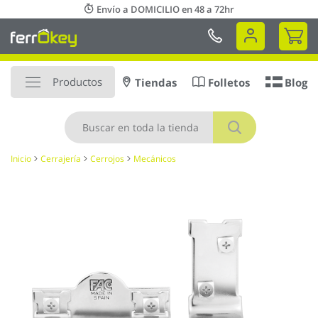
Ir
Envío a DOMICILIO en 48 a 72hr
al
Mi 
contenido
Productos
Tiendas
Folletos
Blog
Buscar
Inicio
Cerrajería
Cerrojos
Mecánicos
Saltar
al
final
de
la
galería
de
imágenes