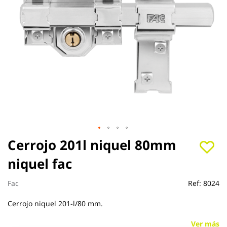
Saltar
Cerrojo 201l niquel 80mm
al
niquel fac
comienzo
de
la
Fac
Ref:
8024
galería
de
Cerrojo niquel 201-l/80 mm.
imágenes
Ver más