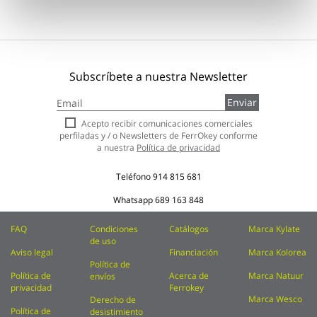
Subscríbete a nuestra Newsletter
Inscríbase
Enviar
a
nuestro
Acepto recibir comunicaciones comerciales
boletín
perfiladas y / o Newsletters de FerrOkey conforme
de
a nuestra
Política de privacidad
noticias:
Teléfono
914 815 681
Whatsapp
689 163 848
FAQ
Condiciones
Catálogos
Marca Kylate
de uso
Aviso legal
Financiación
Marca Kolorea
Política de
Política de
Acerca de
Marca Natuur
envíos
privacidad
Ferrokey
Marca Wesco
Derecho de
Política de
desistimiento