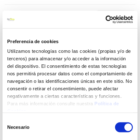
45,05 €
Añadir al carrito
Preferencia de cookies
Utilizamos tecnologías como las cookies (propias y/o de
terceros) para almacenar y/o acceder a la información
del dispositivo. El consentimiento de estas tecnologías
Click&Collect - Recogida gratis
Envío a domicilio:
nos permitirá procesar datos como el comportamiento de
en nuestras tiendas
5 días hábiles
navegación o las identificaciones únicas en este sitio. No
consentir o retirar el consentimiento, puede afectar
negativamente a ciertas características y funciones.
+ INFO
Para más información consulte nuestra
Política de
Cookies
.
LOCALIZA TU TIENDA MÁS CERCANA
Selección
Necesario
de
También te puede interesar
consentimiento