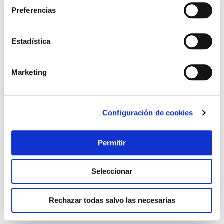
Preferencias
Estadística
Marketing
Configuración de cookies
Cerrojo 946rp/80 sistema r uve, cilindro ø 30x50mm
dorado fac
Fac
Permitir
73,80 €
Seleccionar
Añadir al carrito
Rechazar todas salvo las necesarias