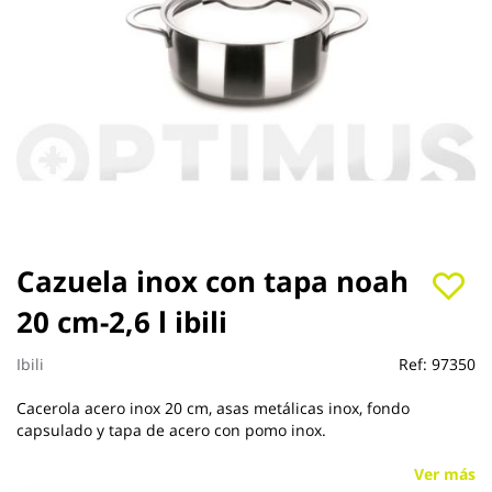
Saltar
Cazuela inox con tapa noah
al
20 cm-2,6 l ibili
comienzo
de
la
Ibili
Ref:
97350
galería
de
Cacerola acero inox 20 cm, asas metálicas inox, fondo
imágenes
capsulado y tapa de acero con pomo inox.
Ver más