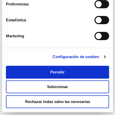
Preferencias
Estadística
Marketing
Configuración de cookies
Cazuela alta aluminio fundido efficient plus 28 cm -
induccion bra
Bra
Permitir
51,50 €
Seleccionar
Añadir al carrito
Rechazar todas salvo las necesarias