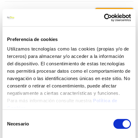
25,45 €
Añadir al carrito
Preferencia de cookies
Utilizamos tecnologías como las cookies (propias y/o de
terceros) para almacenar y/o acceder a la información
del dispositivo. El consentimiento de estas tecnologías
Click&Collect - Recogida gratis
Envío a domicilio:
en nuestras tiendas
5 días hábiles
nos permitirá procesar datos como el comportamiento de
navegación o las identificaciones únicas en este sitio. No
consentir o retirar el consentimiento, puede afectar
+ INFO
negativamente a ciertas características y funciones.
Para más información consulte nuestra
Política de
Cookies
.
LOCALIZA TU TIENDA MÁS CERCANA
Selección
Necesario
de
También te puede interesar
consentimiento