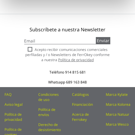
Subscríbete a nuestra Newsletter
Inscríbase
Enviar
a
nuestro
Acepto recibir comunicaciones comerciales
boletín
perfiladas y / o Newsletters de FerrOkey conforme
de
a nuestra
Política de privacidad
noticias:
Teléfono
914 815 681
Whatsapp
689 163 848
FAQ
Condiciones
Catálogos
Marca Kylate
de uso
Aviso legal
Financiación
Marca Kolorea
Política de
Política de
Acerca de
Marca Natuur
envíos
privacidad
Ferrokey
Marca Wesco
Derecho de
Política de
desistimiento
cookies