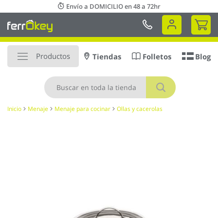
Ir
Envío a DOMICILIO en 48 a 72hr
al
Mi 
contenido
Productos
Tiendas
Folletos
Blog
Buscar
Inicio
Menaje
Menaje para cocinar
Ollas y cacerolas
Saltar
al
final
de
la
galería
de
imágenes