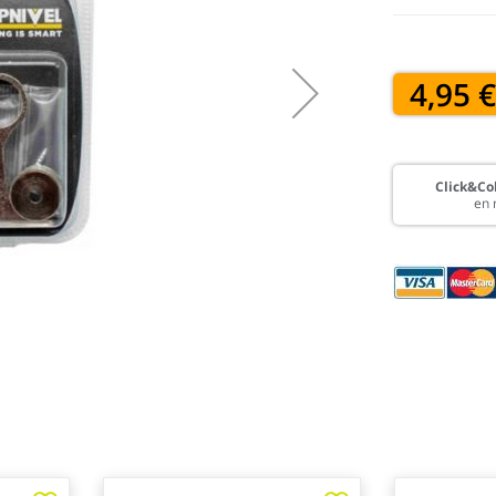
4,95 
Click&Col
en 