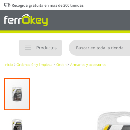
Ir
Recogida gratuita en más de 200 tiendas
al
contenido
Productos
Inicio
Ordenación y limpieza
Orden
Armarios y accesorios
Saltar
al
final
de
la
galería
de
imágenes