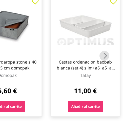
daropa stone s 40
Cestas ordenacion baobab
 15 cm domopak
blanca (set 4) slim+a6+a5+a4
tatay
Domopak
Tatay
5,60 €
11,00 €
ir al carrito
Añadir al carrito