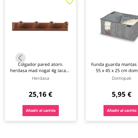
galería
de
imágenes
Colgador pared atorn.
Funda guarda mantas 
herdasa mad nogal 4g lacada
55 x 45 x 25 cm do
134-nogal
Herdasa
Domopak
25,16 €
5,95 €
Añadir al carrito
Añadir al carrito