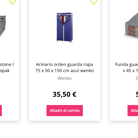
stone l
Armario orden guarda ropa
Funda guar
mopak
75 x 50 x 150 cm azul wenko
x 45 x
Wenko
35,50 €
Añadir al carrito
Añad