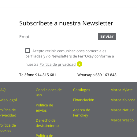
Subscríbete a nuestra Newsletter
Inscríbase
Enviar
a
nuestro
boletín
Acepto recibir comunicaciones comerciales
de
perfiladas y / o Newsletters de FerrOkey conforme a
noticias:
nuestra
Política de privacidad
Teléfono
914 815 681
Whatsapp
689 163 848
FAQ
Condiciones de
Catálogos
Marca Kylate
uso
Aviso legal
Financiación
Marca Kolorea
Política de
Política de
Acerca de
Marca Natuur
envíos
privacidad
Ferrokey
Marca Wesco
Derecho de
Política de
desistimiento
cookies
Política de