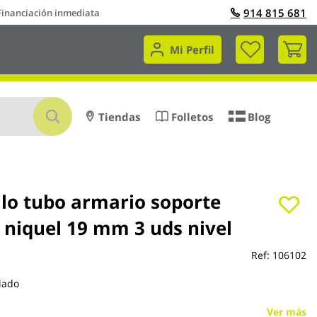
914 815 681
Financiación inmediata
Mi 
Mi Perfil
Buscar
Tiendas
Folletos
Blog
llo tubo armario soporte
 niquel 19 mm 3 uds nivel
Ref:
106102
lado
Ver más