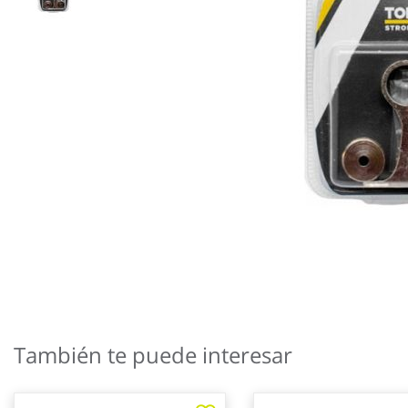
Saltar
al
También te puede interesar
comienzo
de
la